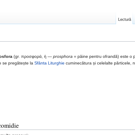
Lectură
osfora
(gr. προσφορά, ἡ —
prosphora
= pâine pentru ofrandă) este o 
re se pregătește la
Sfânta Liturghie
cuminecătura și celelalte părticele,
scomidie