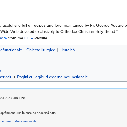
 a useful site full of recipes and lore, maintained by Fr. George Aquaro 
d Wide Web devoted exclusively to Orthodox Christian Holy Bread."
ed
from the
OCA
website
nefuncționale
Obiecte liturgice
Liturgică
e
serviciu
>
Pagini cu legături externe nefuncționale
brie 2023, ora 14:03.
eptând cazurile în care se specifică altfel.
Termeni
Versiune mobilă