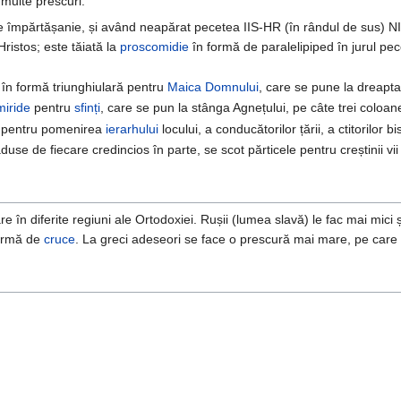
multe prescuri:
 împărtășanie, și având neapărat pecetea IIS-HR (în rândul de sus) NIKA 
 Hristos; este tăiată la
proscomidie
în formă de paralelipiped în jurul pe
e în formă triunghiulară pentru
Maica Domnului
, care se pune la dreapt
miride
pentru
sfinți
, care se pun la stânga Agnețului, pe câte trei coloane
de pentru pomenirea
ierarhului
locului, a conducătorilor țării, a ctitorilor b
 aduse de fiecare credincios în parte, se scot părticele pentru creștinii vi
e în diferite regiuni ale Ortodoxiei. Rușii (lumea slavă) le fac mai mici 
formă de
cruce
. La greci adeseori se face o prescură mai mare, pe care