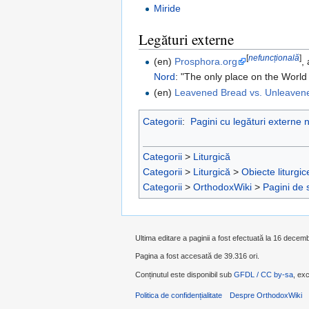
Miride
Legături externe
[
nefuncțională
]
(en)
Prosphora.org
,
Nord
: "The only place on the Worl
(en)
Leavened Bread vs. Unleaven
Categorii
:
Pagini cu legături externe 
Categorii
>
Liturgică
Categorii
>
Liturgică
>
Obiecte liturgic
Categorii
>
OrthodoxWiki
>
Pagini de 
Ultima editare a paginii a fost efectuată la 16 decem
Pagina a fost accesată de 39.316 ori.
Conținutul este disponibil sub
GFDL / CC by-sa
, exc
Politica de confidențialitate
Despre OrthodoxWiki