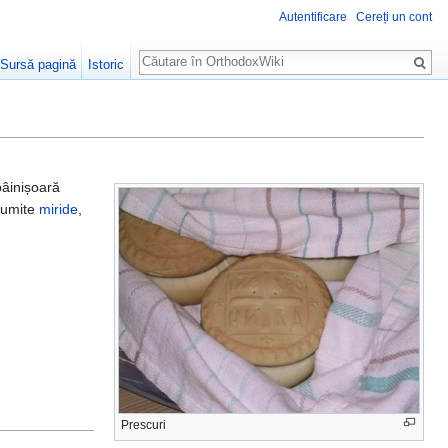
Autentificare
Cereți un cont
Căutare
Sursă pagină
Istoric
pâinișoară
 numite
miride
,
Prescuri