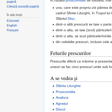
În ritualul
proscomidiei
se folosesc mai 
pagină
Citează această pagină
una, care este propriu-zis pâinea de
cadrul Sfintei Liturghii, în Trupul lui
În alte limbi
Sfântul
Disc
;
Ελληνικά
dintr-o altă prescură se taie o part
English
dintr-o alta, se taie (scot) părticele/
Français
dintr-o alta, se scot părticele/miri
din celelalte prescuri, inclusiv cele
Felurile prescurilor
Prescurile diferă ca mărime și prezentar
uneori se fac cinci prescuri unite sub 
A se vedea și
Sfânta Liturghie
Proscomidia
Anafura
Agnețul
Discul