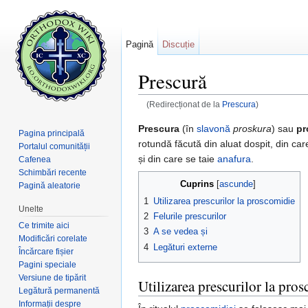
Pagină
Discuție
Prescură
(Redirecționat de la
Prescura
)
Salt la:
navigare
,
căutare
Prescura
(în
slavonă
proskura
) sau
pr
Pagina principală
rotundă făcută din aluat dospit, din ca
Portalul comunității
și din care se taie
anafura
.
Cafenea
Schimbări recente
Cuprins
[
ascunde
]
Pagină aleatorie
1
Utilizarea prescurilor la proscomidie
Unelte
2
Felurile prescurilor
Ce trimite aici
3
A se vedea și
Modificări corelate
4
Legături externe
Încărcare fișier
Pagini speciale
Versiune de tipărit
Utilizarea prescurilor la pro
Legătură permanentă
Informații despre