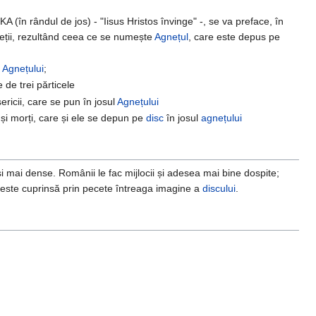
(în rândul de jos) - "Iisus Hristos învinge" -, se va preface, în
ceții, rezultând ceea ce se numește
Agnețul
, care este depus pe
a
Agnețului
;
 de trei părticele
isericii, care se pun în josul
Agnețului
i și morți, care și ele se depun pe
disc
în josul
agnețului
și mai dense. Românii le fac mijlocii și adesea mai bine dospite;
 este cuprinsă prin pecete întreaga imagine a
discului
.