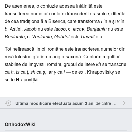
De asemenea, o confuzie adesea întâlnită este
transcrierea numelor conform transcrierii erasmice, diferită
de cea tradițională a Bisericii, care transformă
i
în
e
și
v
în
b
. Astfel,
Jacob
nu este
Iacob
, ci
Iaco
v
;
Benjamin
nu este
Beniamin
, ci
V
eniamin
;
Gabriel
este
Ga
v
ri
i
l
etc.
Tot nefirească limbii române este transcrierea numelor din
rusă folosind grafierea anglo-saxonă. Conform regulilor
stabilite de lingviștii români, grupul de litere
kh
se transcrie
ca
h
,
ts
ca
ț
,
sh
ca
ș
, iar
y
ca
i
— de ex., Khrapovitsky se
scrie
H
rapovi
ț
k
i
.
de către
RappY
.
Ultima modificare efectuată acum 3 ani
OrthodoxWiki