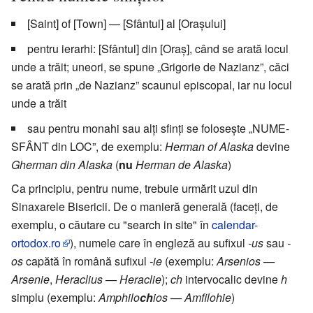
[Saint] of [Town] — [Sfântul] al [Orașului]
pentru ierarhi: [Sfântul] din [Oraș], când se arată locul
unde a trăit; uneori, se spune „Grigorie de Nazianz”, căci
se arată prin „de Nazianz” scaunul episcopal, iar nu locul
unde a trăit
sau pentru monahi sau alți sfinți se folosește „NUME-
SFÂNT din LOC”, de exemplu:
Herman of Alaska
devine
Gherman din Alaska
(
nu
Herman de Alaska
)
Ca principiu, pentru nume, trebuie urmărit uzul din
Sinaxarele Bisericii. De o manieră generală (faceți, de
exemplu, o căutare cu "search in site" în
calendar-
ortodox.ro
), numele care în engleză au sufixul
-us
sau
-
os
capătă în română sufixul
-ie
(exemplu:
Arsenios —
Arsenie
,
Heraclius — Heraclie
);
ch
intervocalic devine
h
simplu (exemplu:
Amphilo
ch
ios — Amfilohie
)