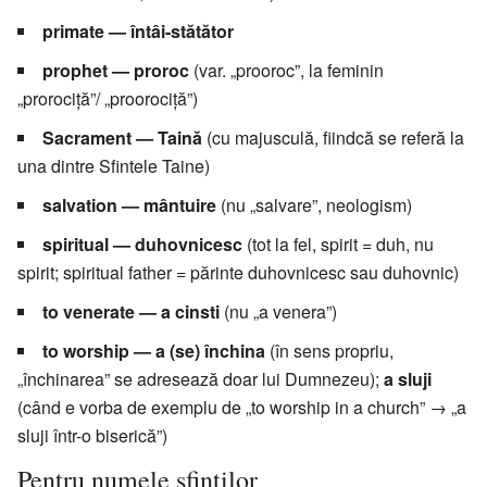
primate — întâi-stătător
prophet — proroc
(var. „prooroc”, la feminin
„prorociță”/ „proorociță”)
Sacrament — Taină
(cu majusculă, fiindcă se referă la
una dintre Sfintele Taine)
salvation — mântuire
(nu „salvare”, neologism)
spiritual — duhovnicesc
(tot la fel, spirit = duh, nu
spirit; spiritual father = părinte duhovnicesc sau duhovnic)
to venerate — a cinsti
(nu „a venera”)
to worship — a (se) închina
(în sens propriu,
„închinarea” se adresează doar lui Dumnezeu);
a sluji
(când e vorba de exemplu de „to worship in a church” → „a
sluji într-o biserică”)
Pentru numele sfinților