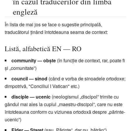
în cazul traducerilor din limba
engleză
În lista de mai jos se face o sugestie principală,
traducătorul ținând întotdeauna seama de context:
Listă, alfabetică EN — RO
community — obște
(în funcție de context, rar, poate fi
și „comunitate”)
council — sinod
(când e vorba de sinoadele ortodoxe;
dimpotrivă, "Conciliul I Vatican" etc.)
disciple — ucenic
(neologismul „discipol” trimite cu
gândul mai ales la cuplul „maestru-discipol”, care nu este
întotdeauna conform cu viziunea ortodoxă despre „părinte-
ucenic”)
Elder — Stareț
(sau „Părinte”, dar nu „bătrân”)