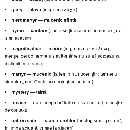
glory — slavă
(în greacă δοχα)
hieromartyr — mucenic sfințit
hymn — cântare
(dar: a se ține seama de context, ex.:
„imn acatist”)
magnification — mărire
(în greacă μεγαληνη ;
atenție, cei doi termeni slavă-mărire nu sunt întotdeauna
distincți în română)
martyr — mucenic
(la feminin „muceniță” ; termenul
sinonim „martir” este un neologism secular)
mystery — taină
novice
— nou-începător/ frate de mănăstire (în funcție
de context)
patron saint — sfânt ocrotitor
(neologismul „patron”,
în limba actuală, trimite la afaceri)