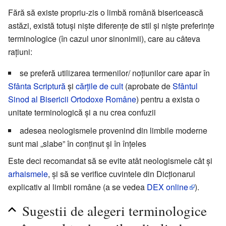
Fără să existe propriu-zis o limbă română bisericească
astăzi, există totuși niște diferențe de stil și niște preferințe
terminologice (în cazul unor sinonimii), care au câteva
rațiuni:
se preferă utilizarea termenilor/ noțiunilor care apar în
Sfânta Scriptură
și
cărțile de cult
(aprobate de
Sfântul
Sinod al Bisericii Ortodoxe Române
) pentru a exista o
unitate terminologică și a nu crea confuzii
adesea neologismele provenind din limbile moderne
sunt mai „slabe” în conținut și în înțeles
Este deci recomandat să se evite atât neologismele cât și
arhaismele
, și să se verifice cuvintele din Dicționarul
explicativ al limbii române (a se vedea
DEX online
).
Sugestii de alegeri terminologice