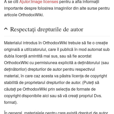
A se citi
Ajutor:Image licenses
pentru a afla informații
importante despre folosirea imaginilor din alte surse pentru
articole OrthodoxWiki.
Respectați drepturile de autor
Materialul introdus în OrthodoxWiki trebuie să fie o creație
originală a utilizatorului, care îl publică în mod automat sub
dubla licență amintită mai sus, sau să fie acordat
OrthodoxWiki cu permisiunea explicită a deținătorului (sau
deținătorilor) drepturilor de autor pentru respectivul
material, în care caz acesta va păstra licența de copyright
stabilită de proprietarul drepturilor de autor. (Puteți să
căutați pe OrthodoxWiki prin selecția de formate de
copyright disponibile aici sau să vă creați propriul Dvs.
format).
În general, materialele pentru care există drepturi de autor