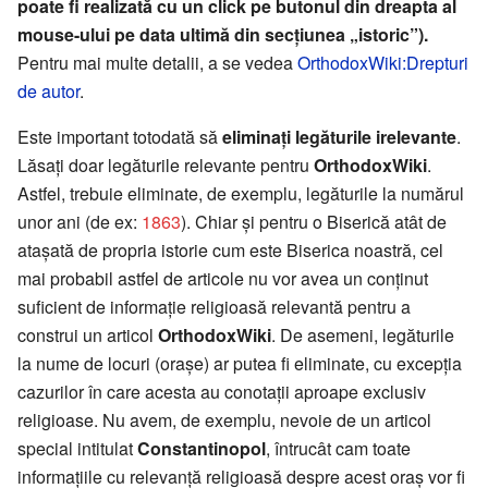
poate fi realizată cu un click pe butonul din dreapta al
mouse-ului pe data ultimă din secțiunea „istoric”).
Pentru mai multe detalii, a se vedea
OrthodoxWiki:Drepturi
de autor
.
Este important totodată să
eliminați legăturile irelevante
.
Lăsați doar legăturile relevante pentru
OrthodoxWiki
.
Astfel, trebuie eliminate, de exemplu, legăturile la numărul
unor ani (de ex:
1863
). Chiar și pentru o Biserică atât de
atașată de propria istorie cum este Biserica noastră, cel
mai probabil astfel de articole nu vor avea un conținut
suficient de informație religioasă relevantă pentru a
construi un articol
OrthodoxWiki
. De asemeni, legăturile
la nume de locuri (orașe) ar putea fi eliminate, cu excepția
cazurilor în care acesta au conotații aproape exclusiv
religioase. Nu avem, de exemplu, nevoie de un articol
special intitulat
Constantinopol
, întrucât cam toate
informațiile cu relevanță religioasă despre acest oraș vor fi