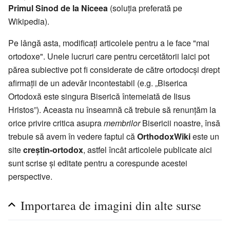
Primul Sinod de la Niceea
(soluția preferată pe
Wikipedia).
Pe lângă asta, modificați articolele pentru a le face "mai
ortodoxe". Unele lucruri care pentru cercetătorii laici pot
părea subiective pot fi considerate de către ortodocși drept
afirmații de un adevăr incontestabil (e.g. „Biserica
Ortodoxă este singura Biserică întemeiată de Iisus
Hristos”). Aceasta nu înseamnă că trebuie să renunțăm la
orice privire critica asupra
membrilor
Bisericii noastre, însă
trebuie să avem în vedere faptul că
OrthodoxWiki
este un
site
creștin-ortodox
, astfel încât articolele publicate aici
sunt scrise și editate pentru a corespunde acestei
perspective.
Importarea de imagini din alte surse