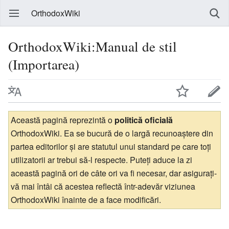
OrthodoxWiki
OrthodoxWiki:Manual de stil
(Importarea)
Această pagină reprezintă o
politică oficială
OrthodoxWiki. Ea se bucură de o largă recunoaștere din
partea editorilor și are statutul unui standard pe care toți
utilizatorii ar trebui să-l respecte. Puteți aduce la zi
această pagină ori de câte ori va fi necesar, dar asigurați-
vă mai întâi că acestea reflectă într-adevăr viziunea
OrthodoxWiki înainte de a face modificări.