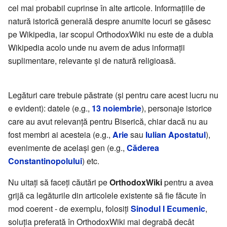
cel mai probabil cuprinse în alte articole. Informațiile de
natură istorică generală despre anumite locuri se găsesc
pe Wikipedia, iar scopul OrthodoxWiki nu este de a dubla
Wikipedia acolo unde nu avem de adus informații
suplimentare, relevante și de natură religioasă.
Legături care trebuie păstrate (și pentru care acest lucru nu
e evident): datele (e.g.,
13 noiembrie
), personaje istorice
care au avut relevanță pentru Biserică, chiar dacă nu au
fost membri ai acesteia (e.g.,
Arie
sau
Iulian Apostatul
),
evenimente de același gen (e.g.,
Căderea
Constantinopolului
) etc.
Nu uitați să faceți căutări pe
OrthodoxWiki
pentru a avea
grijă ca legăturile din articolele existente să fie făcute în
mod coerent - de exemplu, folosiți
Sinodul I Ecumenic
,
soluția preferată în OrthodoxWiki mai degrabă decât