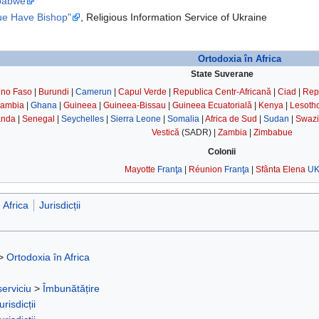
mbabwe
ue Have Bishop"
, Religious Information Service of Ukraine
Ortodoxia în Africa
State Suverane
ino Faso
|
Burundi
|
Camerun
|
Capul Verde
|
Republica Centr-Africană
|
Ciad
|
Rep
ambia
|
Ghana
|
Guineea
|
Guineea-Bissau
|
Guineea Ecuatorială
|
Kenya
|
Lesoth
nda
|
Senegal
|
Seychelles
|
Sierra Leone
|
Somalia
|
Africa de Sud
|
Sudan
|
Swazi
Vestică
(SADR) |
Zambia
|
Zimbabue
Colonii
Mayotte
Franţa
|
Réunion
Franţa
|
Sfânta Elena
U
 Africa
Jurisdicții
>
Ortodoxia în Africa
serviciu
>
Îmbunătățire
urisdicții