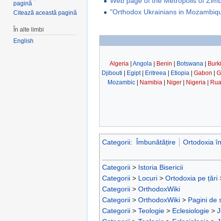
Web page of the Metropolis of Zi
pagină
"Orthodox Ukrainians in Mozambiq
Citează această pagină
În alte limbi
English
Algeria
|
Angola
|
Benin
|
Botswana
|
Burk
Djibouti
|
Egipt
|
Eritreea
|
Etiopia
|
Gabon
|
G
Mozambic
|
Namibia
|
Niger
|
Nigeria
|
Rua
Categorii
:
Îmbunătățire
Ortodoxia în
Categorii
>
Istoria Bisericii
Categorii
>
Locuri
>
Ortodoxia pe țări
Categorii
>
OrthodoxWiki
Categorii
>
OrthodoxWiki
>
Pagini de 
Categorii
>
Teologie
>
Eclesiologie
>
J