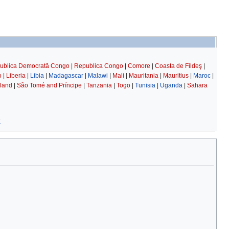
ublica Democrată Congo
|
Republica Congo
|
Comore
|
Coasta de Fildeş
|
o
|
Liberia
|
Libia
|
Madagascar
|
Malawi
|
Mali
|
Mauritania
|
Mauritius
|
Maroc
|
land
|
São Tomé and Príncipe
|
Tanzania
|
Togo
|
Tunisia
|
Uganda
|
Sahara
K