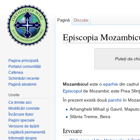
Pagină
Discuție
Episcopia Mozambic
Salt la:
navigare
,
căutare
Puteți da ch
Pagina principală
Portalul comunității
Cafenea
Schimbări recente
Mozambicul
este o
eparhie
din cadrul
Pagină aleatorie
Episcopul
de Mozambic este Prea Sfinţ
Unelte
În prezent există două
parohii
în Moza
Ce trimite aici
Modificări corelate
Arhanghelii Mihail şi Gavril, Maput
Încărcare fișier
Sfânta Treime, Beira
Pagini speciale
Versiune de tipărit
Izvoare
Legătură permanentă
Informații despre