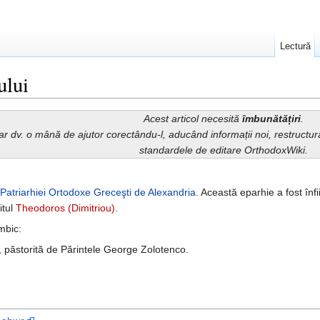
Lectură
ului
Acest articol necesită
îmbunătățiri
.
iar dv. o mână de ajutor corectându-l, aducând informații noi, restruct
standardele de editare OrthodoxWiki.
Patriarhiei Ortodoxe Greceşti de Alexandria
. Această eparhie a fost înf
itul
Theodoros (Dimitriou)
.
mbic:
o, păstorită de Părintele George Zolotenco.