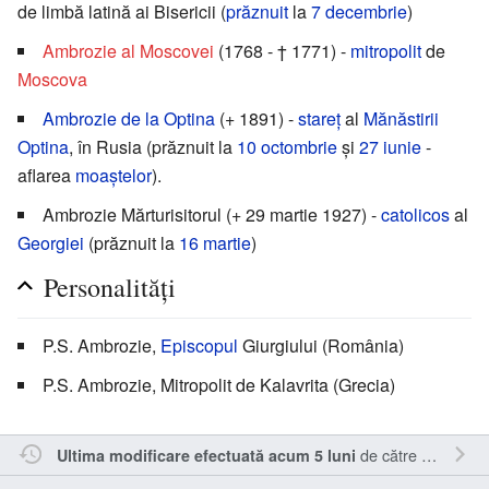
de limbă latină ai Bisericii (
prăznuit
la
7 decembrie
)
Ambrozie al Moscovei
(1768 - † 1771) -
mitropolit
de
Moscova
Ambrozie de la Optina
(+ 1891) -
stareț
al
Mănăstirii
Optina
, în Rusia (prăznuit la
10 octombrie
și
27 iunie
-
aflarea
moaștelor
).
Ambrozie Mărturisitorul (+ 29 martie 1927) -
catolicos
al
Georgiei
(prăznuit la
16 martie
)
Personalități
P.S. Ambrozie,
Episcopul
Giurgiului (România)
P.S. Ambrozie, Mitropolit de Kalavrita (Grecia)
de către
Inistea
.
Ultima modificare efectuată acum 5 luni