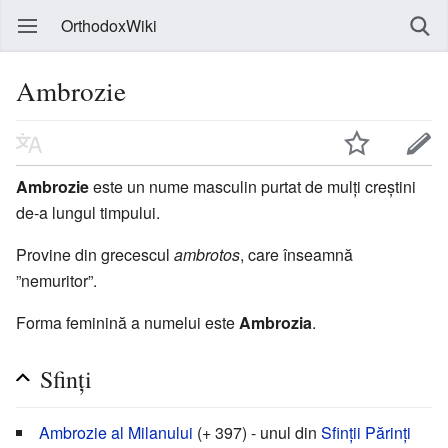
OrthodoxWiki
Ambrozie
Ambrozie
este un nume masculin purtat de mulți creștini
de-a lungul timpului.
Provine din grecescul
ambrotos
, care înseamnă
”nemuritor”.
Forma feminină a numelui este
Ambrozia
.
Sfinți
Ambrozie al Milanului
(+ 397) - unul din
Sfinții Părinți