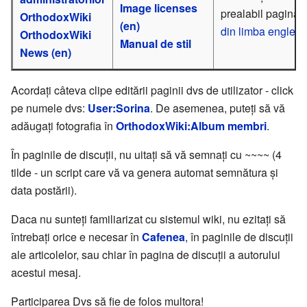
Image licenses
prealabil pagina
OrthodoxWiki
(en)
din limba engleză
OrthodoxWiki
Manual de stil
News (en)
Acordați câteva clipe editării paginii dvs de utilizator - click
pe numele dvs:
User:Sorina
. De asemenea, puteți să vă
adăugați fotografia în
OrthodoxWiki:Album membri
.
În paginile de discuții, nu uitați să vă semnați cu ~~~~ (4
tilde - un script care vă va genera automat semnătura și
data postării).
Daca nu sunteți familiarizat cu sistemul wiki, nu ezitați să
întrebați orice e necesar în
Cafenea
, în paginile de discuții
ale articolelor, sau chiar în pagina de discuții a autorului
acestui mesaj.
Participarea Dvs să fie de folos multora!