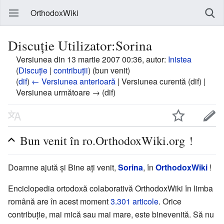
OrthodoxWiki
Discuție Utilizator:Sorina
Versiunea din 13 martie 2007 00:36, autor:
Inistea
(
Discuție
|
contribuții
)
(bun venit)
(
dif
)
← Versiunea anterioară
| Versiunea curentă (dif) |
Versiunea următoare → (dif)
Bun venit în ro.OrthodoxWiki.org !
Doamne ajută și Bine ați venit,
Sorina
, în
OrthodoxWiki
!
Enciclopedia ortodoxă colaborativă OrthodoxWiki în limba
română are în acest moment
3.301
articole
. Orice
contribuție, mai mică sau mai mare, este binevenită. Să nu