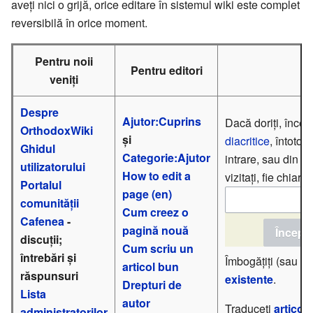
aveți nici o grijă, orice editare în sistemul wiki este complet
reversibilă în orice moment.
Pentru noii
Pentru editori
veniți
Despre
Ajutor:Cuprins
Dacă doriți, încep
OrthodoxWiki
și
diacritice
, întotd
Ghidul
Categorie:Ajutor
intrare, sau din li
utilizatorului
How to edit a
vizitați, fie chiar d
Portalul
page (en)
comunității
Cum creez o
Cafenea
-
pagină nouă
discuții;
Cum scriu un
întrebări și
Îmbogățiți (sau co
articol bun
răspunsuri
existente
.
Drepturi de
Lista
autor
Traduceți
articol
administratorilor