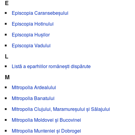
E
Episcopia Caransebeșului
Episcopia Hotinului
Episcopia Hușilor
Episcopia Vadului
L
Listă a eparhiilor românești dispărute
M
Mitropolia Ardealului
Mitropolia Banatului
Mitropolia Clujului, Maramureșului și Sălajului
Mitropolia Moldovei și Bucovinei
Mitropolia Munteniei și Dobrogei