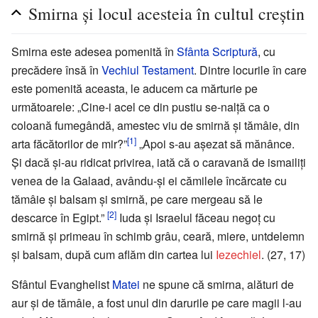
Smirna și locul acesteia în cultul creștin
Smirna este adesea pomenită în
Sfânta Scriptură
, cu
precădere însă în
Vechiul Testament
. Dintre locurile în care
este pomenită aceasta, le aducem ca mărturie pe
următoarele: „Cine-i acel ce din pustiu se-nalță ca o
coloană fumegândă, amestec viu de smirnă și tămâie, din
[1]
arta făcătorilor de mir?”
„Apoi s-au așezat să mănânce.
Și dacă și-au ridicat privirea, iată că o caravană de ismailiți
venea de la Galaad, avându-și ei cămilele încărcate cu
tămâie și balsam și smirnă, pe care mergeau să le
[2]
descarce în Egipt.”
Iuda și Israelul făceau negoț cu
smirnă și primeau în schimb grâu, ceară, miere, untdelemn
și balsam, după cum aflăm din cartea lui
Iezechiel
. (27, 17)
Sfântul Evanghelist
Matei
ne spune că smirna, alături de
aur și de tămâie, a fost unul din darurile pe care magii l-au