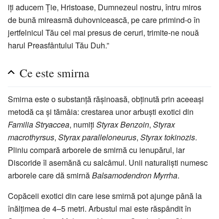
iți aducem Ție, Hristoase, Dumnezeul nostru, întru miros
de bună mireasmă duhovnicească, pe care primind-o în
jertfelnicul Tău cel mai presus de ceruri, trimite-ne nouă
harul Preasfântului Tău Duh.”
Ce este smirna
Smirna este o substanță rășinoasă, obținută prin aceeași
metodă ca și tămâia: crestarea unor arbuști exotici din
Familia Stryaccea
, numiți
Styrax Benzoin
,
Styrax
macrothyrsus
,
Styrax paralleloneurus
,
Styrax tokinozis
.
Pliniu compară arborele de smirnă cu ienupărul, iar
Discoride îl asemănă cu salcâmul. Unii naturaliști numesc
arborele care dă smirnă
Balsamodendron Myrrha
.
Copăceii exotici din care iese smirnă pot ajunge până la
înălțimea de 4–5 metri. Arbustul mai este răspândit în