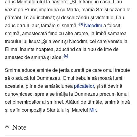
adus Mântuitorului la naștere: „Și, intrând în casă, L-au
văzut pe Prunc împreună cu Maria, mama Sa; și căzând la
pământ, I s-au închinat; și deschizându-și visteriile, I-au
[3]
adus daruri: aur, tămâie și smirnă.”
Nicodim
a folosit
smirnă, amestecată fiind cu alte arome, la îmbălsămarea
trupului lui Iisus: „Și a venit și Nicodim, cel care venise la
El mai înainte noaptea, aducând ca la 100 de litre de
[4]
amestec de smirnă și aloe.”
Smirna aduce aminte de jertfa curată pe care omul trebuie
să o aducă lui Dumnezeu. Omul trebuie să moară lumii
acesteia, pline de amărăciunea
păcatelor
, și să devină
duhovnicesc, spre a se înălța la Dumnezeu precum fumul
cel binemirositor al smirnei. Alături de tămâie, smirnă intră
și ea în compoziția Sfântului și Marelui
Mir
.
Note