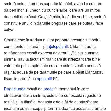
smirnă este un produs superior tămâiei, având o culoare
galben închis, uneori cu puncte albe, care are un miros
deosebit de plăcut. Ca și tămâia, încă din vechime, smirnă
constituie unul din darurile prețioase care se puteau face
cuiva.
Smirna este în tradiția multor popoare creștine simbolul
cumințeniei, înfrânării și
înțelepciunii
. Chiar în tradiția
româneasca există expresii de genul: „Să stai cuminte
smirnă” sau „a tăcut smirnă”, care ilustrează foarte bine
valențele psiho-spirituale cu care este investita această
rășină, adusă de pe tărâmurile pe care a pășit Mântuitorul
Iisus, împreună cu
apostolii
Săi.
Rugăciunea
rostită de
preot
, în momentul în care
binecuvântează smirnă, este bine-cunoscuta rugăciune
rostită și la tămâie. Aceasta este atât de cuprinzătoare,
încât am putea începe și termina doar cu aceasta. „Tămâie