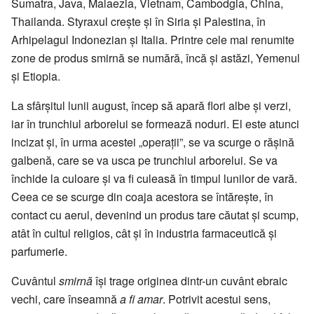
Sumatra, Java, Malaezia, Vietnam, Cambodgia, China,
Thailanda. Styraxul crește și în Siria și Palestina, în
Arhipelagul Indonezian și Italia. Printre cele mai renumite
zone de produs smirnă se numără, încă și astăzi, Yemenul
și Etiopia.
La sfârșitul lunii august, încep să apară flori albe și verzi,
iar în trunchiul arborelui se formează noduri. El este atunci
incizat și, în urma acestei „operații”, se va scurge o rășină
galbenă, care se va usca pe trunchiul arborelui. Se va
închide la culoare și va fi culeasă în timpul lunilor de vară.
Ceea ce se scurge din coaja acestora se întărește, în
contact cu aerul, devenind un produs tare căutat și scump,
atât în cultul religios, cât și în industria farmaceutică și
parfumerie.
Cuvântul
smirnă
își trage originea dintr-un cuvânt ebraic
vechi, care înseamnă
a fi amar
. Potrivit acestui sens,