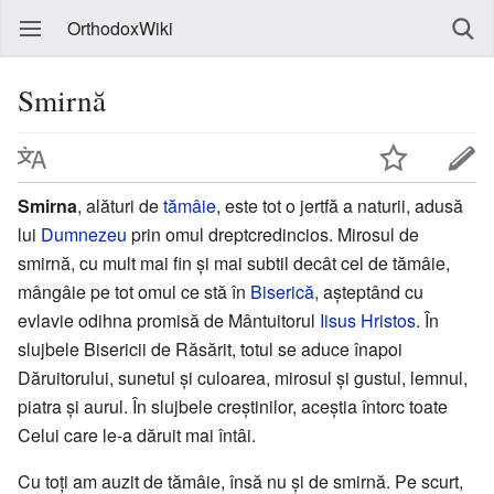
OrthodoxWiki
Smirnă
Smirna
, alături de
tămâie
, este tot o jertfă a naturii, adusă
lui
Dumnezeu
prin omul dreptcredincios. Mirosul de
smirnă, cu mult mai fin și mai subtil decât cel de tămâie,
mângâie pe tot omul ce stă în
Biserică
, așteptând cu
evlavie odihna promisă de Mântuitorul
Iisus Hristos
. În
slujbele Bisericii de Răsărit, totul se aduce înapoi
Dăruitorului, sunetul și culoarea, mirosul și gustul, lemnul,
piatra și aurul. În slujbele creștinilor, aceștia întorc toate
Celui care le-a dăruit mai întâi.
Cu toți am auzit de tămâie, însă nu și de smirnă. Pe scurt,