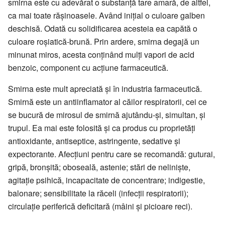
smirna este cu adevărat o substanță tare amară, de altfel,
ca mai toate rășinoasele. Având inițial o culoare galben
deschisă. Odată cu solidificarea acesteia ea capătă o
culoare roșiatică-brună. Prin ardere, smirna degajă un
minunat miros, acesta conținând mulți vapori de acid
benzoic, component cu acțiune farmaceutică.
Smirna este mult apreciată și în industria farmaceutică.
Smirnă este un antiinflamator al căilor respiratorii, cei ce
se bucură de mirosul de smirnă ajutându-și, simultan, și
trupul. Ea mai este folosită și ca produs cu proprietăți
antioxidante, antiseptice, astringente, sedative și
expectorante. Afecțiuni pentru care se recomandă: guturai,
gripă, bronșită; oboseală, astenie; stări de neliniște,
agitație psihică, incapacitate de concentrare; indigestie,
balonare; sensibilitate la răceli (infecții respiratorii);
circulație periferică deficitară (mâini și picioare reci).