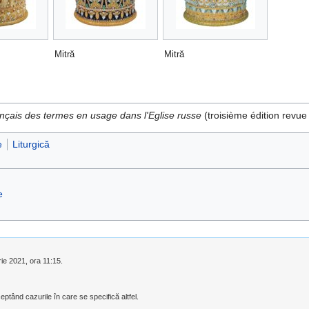
Mitră
Mitră
ançais des termes en usage dans l'Eglise russe
(troisième édition revue
e
Liturgică
e
rie 2021, ora 11:15.
eptând cazurile în care se specifică altfel.