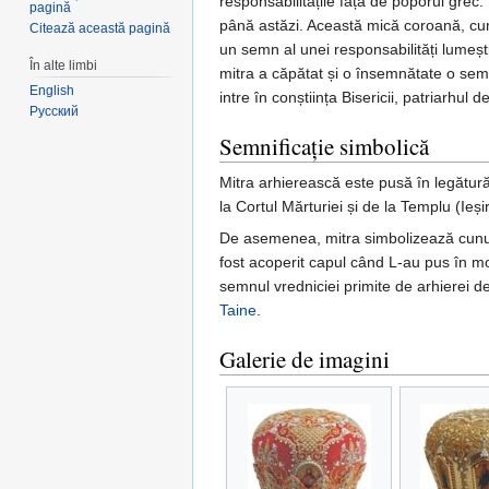
responsabilitățile față de poporul grec
pagină
până astăzi. Această mică coroană, cum 
Citează această pagină
un semn al unei responsabilități lumești
În alte limbi
mitra a căpătat și o însemnătate o semn
English
intre în conștiința Bisericii, patriarhul
Русский
Semnificație simbolică
Mitra arhierească este pusă în legătură 
la Cortul Mărturiei și de la Templu (Ieși
De asemenea, mitra simbolizează cunu
fost acoperit capul când L-au pus în mo
semnul vredniciei primite de arhierei d
Taine
.
Galerie de imagini