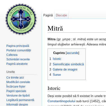
Pagină
Discuție
Mitră
Salt la:
navigare
,
căutare
Mitra
(gr. μιτρα ; sl.
mitra
) este un aco
timpul slujbelor arhierești. Adesea mit
Pagina principală
Portalul comunității
Cuprins
[
ascunde
]
Cafenea
1
Istoric
Schimbări recente
Pagină aleatorie
2
Semnificație simbolică
3
Galerie de imagini
Unelte
4
Surse
Ce trimite aici
Modificări corelate
Istoric
Încărcare fișier
Pagini speciale
Versiune de tipărit
Deși este posibil să fi existat în unele t
Legătură permanentă
Constantinopolului
sub turci (1452), c
Informații despre