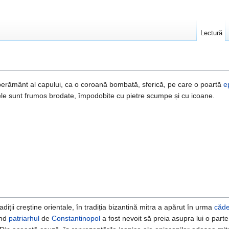
Lectură
perământ al capului, ca o coroană bombată, sferică, pe care o poartă
e
rele sunt frumos brodate, împodobite cu pietre scumpe și cu icoane.
radiții creștine orientale, în tradiția bizantină mitra a apărut în urma
căde
ând
patriarhul
de
Constantinopol
a fost nevoit să preia asupra lui o parte