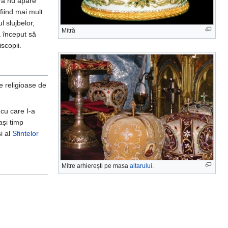
tra nu apare
fiind mai mult
l slujbelor,
Mitră
a început să
iscopii.
e religioase de
cu care I-a
ași timp
și al
Sfintelor
Mitre arhierești pe masa
altarului
.