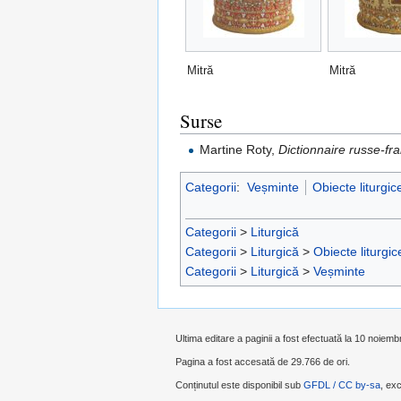
Mitră
Mitră
Surse
Martine Roty,
Dictionnaire russe-fr
Categorii
:
Veșminte
Obiecte liturgic
Categorii
>
Liturgică
Categorii
>
Liturgică
>
Obiecte liturgic
Categorii
>
Liturgică
>
Veșminte
Ultima editare a paginii a fost efectuată la 10 noiemb
Pagina a fost accesată de 29.766 de ori.
Conținutul este disponibil sub
GFDL / CC by-sa
, exc