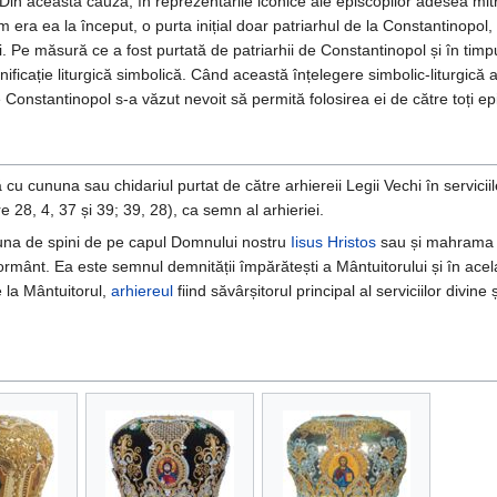
. Din această cauză, în reprezentările iconice ale episcopilor adesea mi
era ea la început, o purta inițial doar patriarhul de la Constantinopol, 
. Pe măsură ce a fost purtată de patriarhii de Constantinopol și în timpu
ificație liturgică simbolică. Când această înțelegere simbolic-liturgică 
 de Constantinopol s-a văzut nevoit să permită folosirea ei de către toți ep
cu cununa sau chidariul purtat de către arhiereii Legii Vechi în serviciil
re 28, 4, 37 și 39; 39, 28), ca semn al arhieriei.
na de spini de pe capul Domnului nostru
Iisus Hristos
sau și mahrama 
rmânt. Ea este semnul demnității împărătești a Mântuitorului și în acel
e la Mântuitorul,
arhiereul
fiind săvârșitorul principal al serviciilor divine 