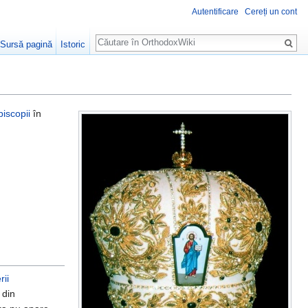
Autentificare
Cereți un cont
Căutare
Sursă pagină
Istoric
piscopii
în
rii
 din