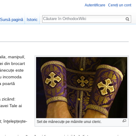
Autentificare
Cereți un cont
Căutare
Sursă pagină
Istoric
lia
,
manipuli
,
i din brocart
ânecuțe este
 nu incomoda
a poartă
ă zicând:
avei Tale ai
; înţelepțește-
Set de mânecuțe pe mâinile unui cleric.