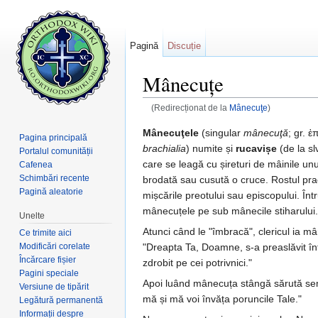
Pagină
Discuție
Mânecuțe
(Redirecționat de la
Mânecuţe
)
Salt la:
navigare
,
căutare
Mânecuţele
(singular
mânecuţă
; gr. 
Pagina principală
brachialia
) numite și
rucavișe
(de la sl
Portalul comunității
care se leagă cu șireturi de mâinile un
Cafenea
Schimbări recente
brodată sau cusută o cruce. Rostul pra
Pagină aleatorie
mișcările preotului sau episcopului. În
mânecuțele pe sub mânecile stiharului.
Unelte
Atunci când le "îmbracă", clericul ia m
Ce trimite aici
Modificări corelate
"Dreapta Ta, Doamne, s-a preaslăvit în
Încărcare fișier
zdrobit pe cei potrivnici."
Pagini speciale
Apoi luând mânecuța stângă sărută semnu
Versiune de tipărit
mă și mă voi învăța poruncile Tale."
Legătură permanentă
Informații despre