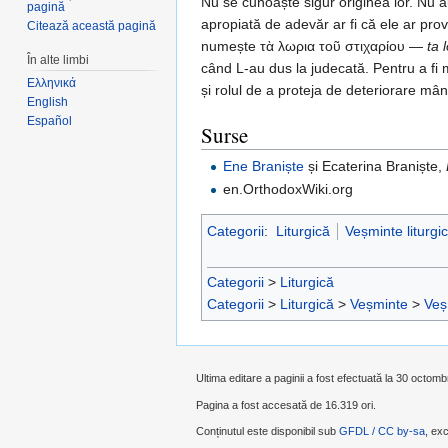
Nu se cunoaște sigur originea lor. Nu a
pagină
apropiată de adevăr ar fi că ele ar pro
Citează această pagină
numește τὰ λωρια τοῦ στιχαρίου —
ta 
În alte limbi
când L-au dus la judecată. Pentru a fi 
Ελληνικά
și rolul de a proteja de deteriorare mân
English
Español
Surse
Ene Braniște
și Ecaterina Braniște,
en.OrthodoxWiki.org
Categorii
:
Liturgică
Veșminte liturgi
Categorii
>
Liturgică
Categorii
>
Liturgică
>
Veșminte
>
Veș
Ultima editare a paginii a fost efectuată la 30 octomb
Pagina a fost accesată de 16.319 ori.
Conținutul este disponibil sub
GFDL / CC by-sa
, exc