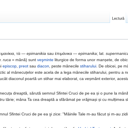
Lectură
ἐπιμανίκια, τὰ —
epimanikia
sau ἐπιμάνικα —
epimanika
; lat.
supermanica
v.
ruca
= mână) sunt
veşminte
liturgice de forma unor manșete, de obice
ui
episcop
,
preot
sau
diacon
, peste mânecile
stiharului
. De obicei, pe m
ctic al mânecuțelor este acela de a lega mânecile stiharului, pentru a
trucât diaconul poartă un stihar mai elaborat, ca veșmânt exterior, acest
ânecuța dreaptă, sărută semnul Sfintei Cruci de pe ea și o pune la mân
tru tărie; mâna Ta cea dreaptă a sfărâmat pe vrăjmași și cu mulțimea sl
l Sfintei Cruci de pe ea şi zice: "Mâinile Tale m-au făcut și m-au zidit