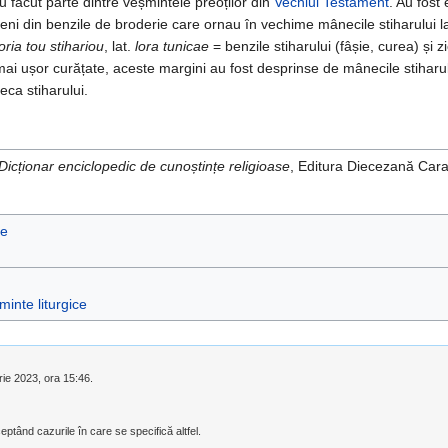
u făcut parte dintre veșmintele preoților din
Vechiul Testament
. Au fost
veni din benzile de broderie care ornau în vechime mânecile stiharului la
loria tou stihariou
, lat.
lora tunicae
= benzile stiharului (fâșie, curea) și z
mai ușor curățate, aceste margini au fost desprinse de mânecile stihar
eca stiharului.
Dicționar enciclopedic de cunoștințe religioase
, Editura Diecezană Ca
ce
minte liturgice
rie 2023, ora 15:46.
eptând cazurile în care se specifică altfel.