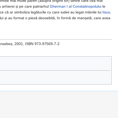
 emise mai multe păreri (asupra originii lor) dintre care cea mai
 arhierei și pe care patriarhul
Gherman I al Constatinopolului
le
ice că ar simboliza legăturile cu care iudeii au legat mâinile lui
Iisus
,
ului și au format o piesă deosebită, în formă de manșetă, care avea
ransebeș, 2001, ISBN 973-97569-7-2