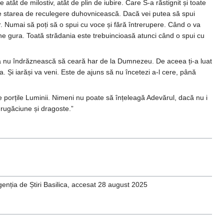
ât de milostiv, atât de plin de iubire. Care S-a răstignit și toate
duce starea de reculegere duhovnicească. Dacă vei putea să spui
or. Numai să poți să o spui cu voce și fără întrerupere. Când o va
une gura. Toată strădania este trebuincioasă atunci când o spui cu
să nu îndrăznească să ceară har de la Dumnezeu. De aceea ți-a luat
. Și iarăși va veni. Este de ajuns să nu încetezi a-l cere, până
e porțile Luminii. Nimeni nu poate să înțeleagă Adevărul, dacă nu i
 rugăciune și dragoste.”
Agenția de Știri Basilica, accesat 28 august 2025