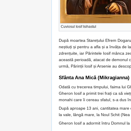
Cuviosul Iosif Isihastul
După moartea Starețului Efrem Dogarul, P
neștiuți și pentru a afla și a învăța de 
zdrențuite, iar Părintele Iosif mânca z
această perioadă, atacat de demonul cur
urmă, Părinții Iosif și Arsenie au descop
Sfânta Ana Mică (Mikragianna)
Odată cu trecerea timpului, faima lui G
Gheron Iosif a primit trei frați ca să v
monahi care îi cereau sfatul, s-a dus 
După aproape 13 ani, cantitatea mare de
la vale, lângă mare, la Noul Schit (Nea 
Gheron Iosif a adormit întru Domnul la