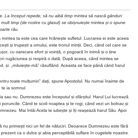
ere. La început repede; să nu aibă timp mintea să nască gânduri
mult timp (de rostire cu glasul) se obișnuiește mintea și o spune
foarte rău.
ă mintea ta este cea care hrănește sufletul. Lucrarea ei este aceea
ști și trupești a omului, este tronul minții. Deci, când cel care se
șor, cu oarecare efort și voință, o pogoară în inimă și o ține
ori rugăciunea și respiră o dată. După aceea, când mintea se
nd, și: „miluiește-mă” răsuflând. Aceasta se face până când harul
entru toate mulțumiri” dați, spune Apostolul. Nu numai înainte de
 te ia somnul.
da sau nu. Dumnezeu este începutul și sfârșitul. Harul Lui lucrează
 poruncile. Când te scoli noaptea și te rogi, când vezi un bolnav și
Dumnezeu. Mai întâi Acela te iubește și îți reașează harul Său. Apoi
 să nu primești nici un fel de năluciri. Deoarece Dumnezeu este fără
rezent ca o dulce și abia perceptibilă suflare în cugetele noastre.