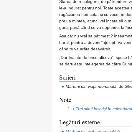
Starea de reculegere, de pătrundere vin
le-a îndurat pentru noi. Toate acestea 
rugăciunea neîncetat și cu voce, în două
prelua mintea, atunci vei înceta să o m
gura, până când se va deprinde, la încep
Așa că: nu vrei sa pătimești? Înseamnă
harul, pentru a deveni înțelept. Va veni
când te va arăta desăvârșit.
„Dar înainte de orice altceva”, spuse b
se dăruiește înțelegerea de către Dumne
Scrieri
Mărturii din viața monahală
, de Ghe
Note
↑
Trei sfinți înscriși în calenda
Legături externe
Mărturii din viața monahală