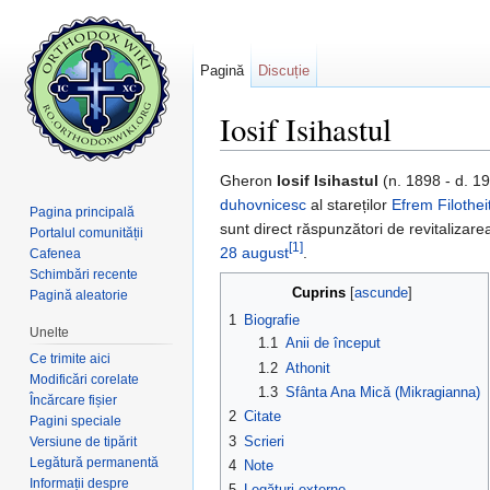
Pagină
Discuție
Iosif Isihastul
Salt la:
navigare
,
căutare
Gheron
Iosif Isihastul
(n. 1898 - d. 1
duhovnicesc
al stareților
Efrem Filothei
Pagina principală
sunt direct răspunzători de revitalizar
Portalul comunității
[1]
28 august
.
Cafenea
Schimbări recente
Cuprins
[
ascunde
]
Pagină aleatorie
1
Biografie
Unelte
1.1
Anii de început
Ce trimite aici
1.2
Athonit
Modificări corelate
1.3
Sfânta Ana Mică (Mikragianna)
Încărcare fișier
2
Citate
Pagini speciale
3
Scrieri
Versiune de tipărit
Legătură permanentă
4
Note
Informații despre
5
Legături externe