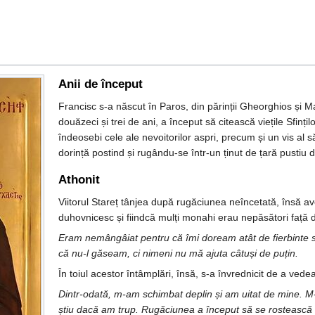
Anii de început
Francisc s-a născut în Paros, din părinții Gheorghios și M
douăzeci și trei de ani, a început să citească viețile Sfinț
îndeosebi cele ale nevoitorilor aspri, precum și un vis al 
dorință postind și rugându-se într-un ținut de țară pustiu 
Athonit
Viitorul Stareț tânjea după rugăciunea neîncetată, însă av
duhovnicesc și fiindcă mulți monahi erau nepăsători față 
Eram nemângâiat pentru că îmi doream atât de fierbinte s
că nu-l găseam, ci nimeni nu mă ajuta câtuși de puțin.
În toiul acestor întâmplări, însă, s-a învrednicit de a vede
Dintr-odată, m-am schimbat deplin și am uitat de mine. M-a
știu dacă am trup. Rugăciunea a început să se rostească d