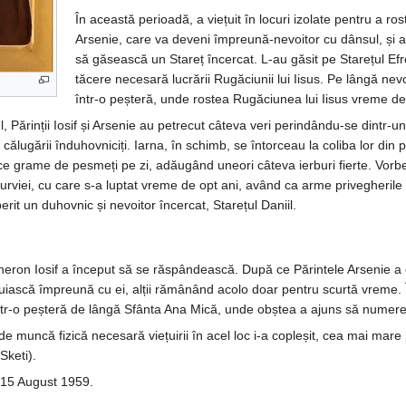
În această perioadă, a viețuit în locuri izolate pentru a ros
Arsenie, care va deveni împreună-nevoitor cu dânsul, și a 
să găsească un Stareț încercat. L-au găsit pe Starețul Ef
tăcere necesară lucrării Rugăciunii lui Iisus. Pe lângă nev
într-o peșteră, unde rostea Rugăciunea lui Iisus vreme de
ărinții Iosif și Arsenie au petrecut câteva veri perindându-se dintr-un l
la călugării înduhovniciți. Iarna, în schimb, se întorceau la coliba lor di
ece grame de pesmeți pe zi, adăugând uneori câteva ierburi fierte. Vorbea
viei, cu care s-a luptat vreme de opt ani, având ca arme privegherile î
erit un duhovnic și nevoitor încercat, Starețul Daniil.
heron Iosif a început să se răspândească. După ce Părintele Arsenie a 
iețuiască împreună cu ei, alții rămânând acolo doar pentru scurtă vreme.
într-o peșteră de lângă Sfânta Ana Mică, unde obștea a ajuns să numere 
 muncă fizică necesară viețuirii în acel loc i-a copleșit, cea mai mare
Sketi).
 15 August 1959.