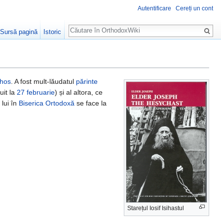
Autentificare
Cereți un cont
Căutare
Sursă pagină
Istoric
thos
. A fost mult-lăudatul
părinte
uit la
27 februarie
) și al altora, ce
lui în
Biserica Ortodoxă
se face la
Starețul Iosif Isihastul