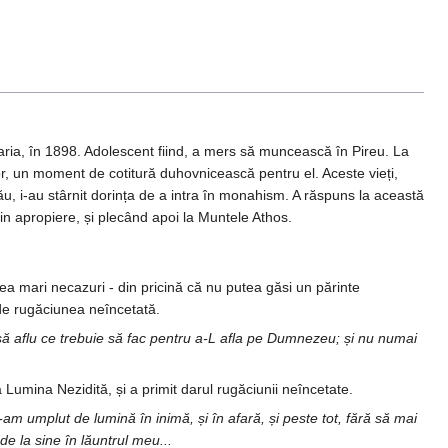
aria, în 1898. Adolescent fiind, a mers să muncească în Pireu. La
ilor, un moment de cotitură duhovnicească pentru el. Aceste vieți,
său, i-au stârnit dorința de a intra în monahism. A răspuns la această
din apropiere, și plecând apoi la Muntele Athos.
ea mari necazuri - din pricină că nu putea găsi un părinte
de rugăciunea neîncetată.
ă aflu ce trebuie să fac pentru a-L afla pe Dumnezeu; și nu numai
a Lumina Nezidită, și a primit darul rugăciunii neîncetate.
m umplut de lumină în inimă, și în afară, și peste tot, fără să mai
e la sine în lăuntrul meu...