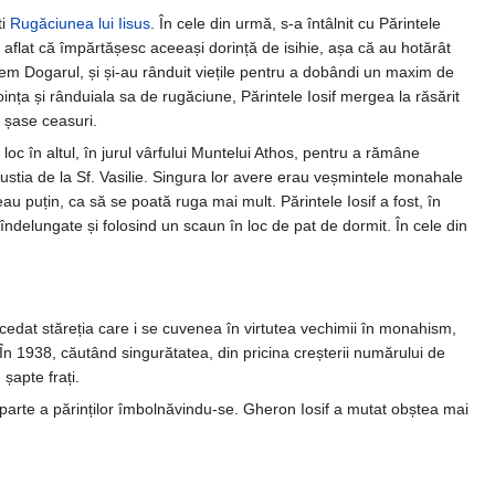
ti
Rugăciunea lui Iisus
. În cele din urmă, s-a întâlnit cu Părintele
aflat că împărtășesc aceeași dorință de isihie, așa că au hotărât
rem Dogarul, și și-au rânduit viețile pentru a dobândi un maxim de
oința și rânduiala sa de rugăciune, Părintele Iosif mergea la răsărit
 șase ceasuri.
oc în altul, în jurul vârfului Muntelui Athos, pentru a rămâne
n pustia de la Sf. Vasilie. Singura lor avere erau veșmintele monahale
u puțin, ca să se poată ruga mai mult. Părintele Iosif a fost, în
ndelungate și folosind un scaun în loc de pat de dormit. În cele din
cedat stăreția care i se cuvenea în virtutea vechimii în monahism,
 În 1938, căutând singurătatea, din pricina creșterii numărului de
șapte frați.
 parte a părinților îmbolnăvindu-se. Gheron Iosif a mutat obștea mai