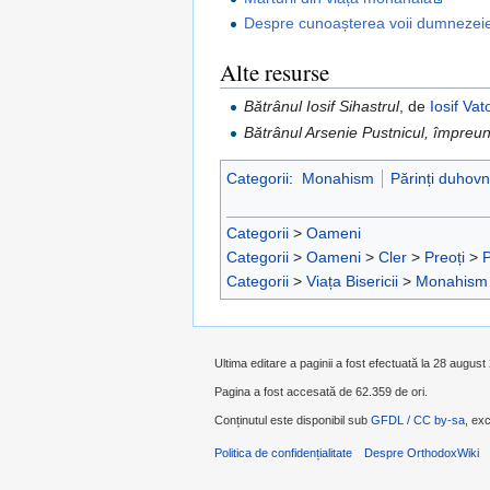
Despre cunoașterea voii dumnezeie
Alte resurse
Bătrânul Iosif Sihastrul
, de
Iosif Va
Bătrânul Arsenie Pustnicul, împreună
Categorii
:
Monahism
Părinți duhovni
Categorii
>
Oameni
Categorii
>
Oameni
>
Cler
>
Preoți
>
P
Categorii
>
Viața Bisericii
>
Monahism
Ultima editare a paginii a fost efectuată la 28 august
Pagina a fost accesată de 62.359 de ori.
Conținutul este disponibil sub
GFDL / CC by-sa
, exc
Politica de confidențialitate
Despre OrthodoxWiki