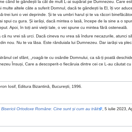
e când te gândești la cât de mult L-ai supărat pe Dumnezeu. Care este at
și multe altele câte a suferit Domnul, dacă te gândești la El, îți vor a
-trei luni o vei deprinde. Și te va umbri harul și te va răcori binefăcăt
ai spui cu gura. Și iarăși, dacă mintea o lasă, începe de la sine a o sp
ut. Apoi, în toți anii vieții tale, o vei spune cu mintea fără osteneală.
 că nu vrei să urci. Dacă cineva nu vrea să îndure necazurile, atunci 
 din nou. Nu te va lăsa. Este rânduiala lui Dumnezeu. Dar iarăși va pleca
ătrânul cel sfânt, „roagă-te cu osârdie Domnului, ca să-ți poată deschid
zeu Însuși, Care a descoperit-o fiecăruia dintre cei ce L-au căutat cu
ron Iosif, Editura Bizantină, București, 1996.
rul Bisericii Ortodoxe Române: Cine sunt și cum au trăit
, 5 iulie 2023, 