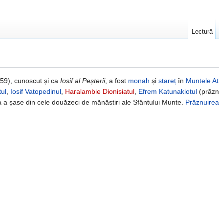
Lectură
959), cunoscut și ca
Iosif al Peșterii
, a fost
monah
și
stareț
în
Muntele A
tul
,
Iosif Vatopedinul
,
Haralambie Dionisiatul
,
Efrem Katunakiotul
(prăzn
ea a șase din cele douăzeci de mănăstiri ale Sfântului Munte.
Prăznuirea