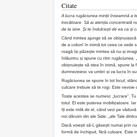
Citate
A lucra rugăciunea minții înseamnă a te
trecătoare. Să ai atenția concentrată n
de la sine. Și te îndulcești de ea ca și 
Când mintea ajunge să se obișnuiască și
de a coborî în inimă tot ceea ce vede sa
roagă își păzește mintea să nu-și imagin
înlăuntru și spune cu ritm rugăciunea:
obișnuiește să stea în inimă, spune la 
dumnezeiesc va umbri și va lucra în su
Rugăciunea se spune în tot locul; stând
culcare trebuie să te rogi. Este nevoie 
Toate acestea se numesc „lucrare”. Tu a
totul. El este puterea mobilizatoare. Ia
îți este milă de el, când vezi pe văduvă
noi dăruim din ale Sale: „ale Tale dintru
Dacă voiești să-L găsești numai prin ru
formă de închipuit, fără culoare. Este 