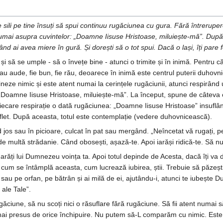
 sili pe tine însuți să spui continuu rugăciunea cu gura. Fără întrerup
umai asupra cuvintelor: „Doamne Iisuse Hristoase, miluiește-mă”. După 
când ai avea miere în gură. Și dorești să o tot spui. Dacă o lași, îți pare 
 să se umple - să o învețe bine - atunci o trimite și în inimă. Pentru c
u aude, fie bun, fie rău, deoarece în inimă este centrul puterii duhovnice
eze nimic și este atent numai la cerințele rugăciunii, atunci respirând u
 „Doamne Iisuse Hristoase, miluiește-mă”. La început, spune de câteva 
fiecare respirație o dată rugăciunea: „Doamne Iisuse Hristoase” insuflâ
flet. După aceasta, totul este contemplație (vedere duhovnicească).
 jos sau în picioare, culcat în pat sau mergând. „Neîncetat vă rugați, p
de multă strădanie. Când obosești, așază-te. Apoi iarăși ridică-te. Să nu
răți lui Dumnezeu voința ta. Apoi totul depinde de Acesta, dacă îți va 
r cum se întâmplă aceasta, cum lucrează iubirea, știi. Trebuie să păzești
 sau pe orfan, pe bătrân și ai milă de ei, ajutându-i, atunci te iubește 
 ale Tale”.
găciune, să nu scoți nici o răsuflare fără rugăciune. Să fii atent numai
mai presus de orice închipuire. Nu putem să-L comparăm cu nimic. Este p