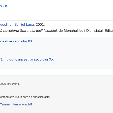
ști
topedinul
,
Schitul Lacu
, 2001.
 nevoitorul Starețului Iosif Isihastul
, de Monahul Iosif Dionisiatul, Edi
cești ai secolului XX
ărinți duhovnicești ai secolului XX
 2025, ora 07:48.
eptând cazurile în care se specifică altfel.
Termeni
Versiune mobilă