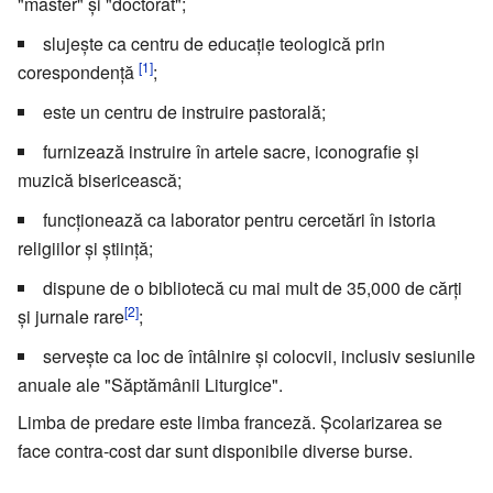
"master" și "doctorat";
slujește ca centru de educație teologică prin
[1]
corespondență
;
este un centru de instruire pastorală;
furnizează instruire în artele sacre, iconografie și
muzică bisericească;
funcționează ca laborator pentru cercetări în istoria
religiilor și știință;
dispune de o bibliotecă cu mai mult de 35,000 de cărți
[2]
și jurnale rare
;
servește ca loc de întâlnire și colocvii, inclusiv sesiunile
anuale ale "Săptămânii Liturgice".
Limba de predare este limba franceză. Școlarizarea se
face contra-cost dar sunt disponibile diverse burse.