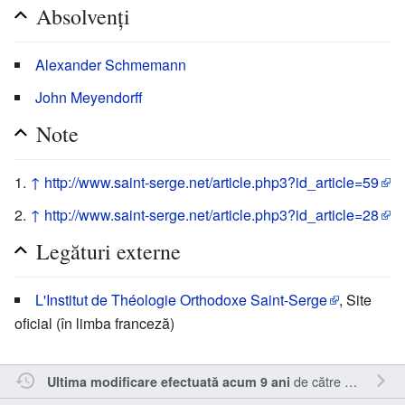
Absolvenți
Alexander Schmemann
John Meyendorff
Note
↑
http://www.saint-serge.net/article.php3?id_article=59
↑
http://www.saint-serge.net/article.php3?id_article=28
Legături externe
L'Institut de Théologie Orthodoxe Saint-Serge
, Site
oficial (în limba franceză)
de către
Sîmbotin
.
Ultima modificare efectuată acum 9 ani