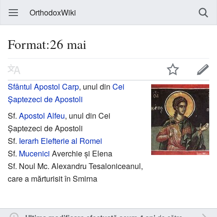
OrthodoxWiki
Format:26 mai
Sfântul
Apostol Carp
, unul din
Cei
Șaptezeci de Apostoli
Sf.
Apostol Alfeu
, unul din Cei
Șaptezeci de Apostoli
Sf.
Ierarh
Elefterie al Romei
Sf.
Mucenici
Averchie și Elena
Sf. Noul Mc. Alexandru Tesaloniceanul,
care a mărturisit în Smirna