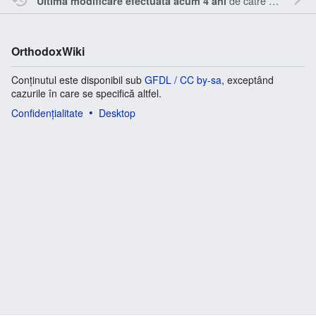
de către
Sîmbotin
.
Ultima modificare efectuată acum 4 ani
OrthodoxWiki
Conținutul este disponibil sub
GFDL / CC by-sa
, exceptând
cazurile în care se specifică altfel.
Confidențialitate
Desktop