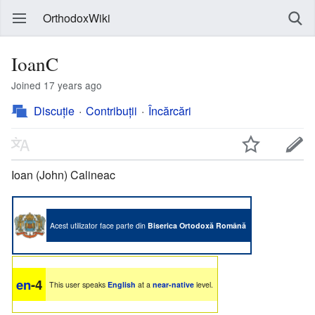
OrthodoxWiki
IoanC
Joined 17 years ago
Discuție
Contribuții
Încărcări
Ioan (John) Calineac
Acest utilizator face parte din
Biserica Ortodoxă Română
en
-4
This user speaks
English
at a
near-native
level.