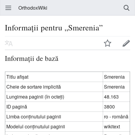
OrthodoxWiki
Informații pentru „Smerenia”
Informații de bază
Titlu afișat
Smerenia
Cheie de sortare implicită
Smerenia
Lungimea paginii (în octeți)
48.163
ID pagină
3800
Limba conținutului paginii
ro - română
Modelul conținutului paginii
wikitext