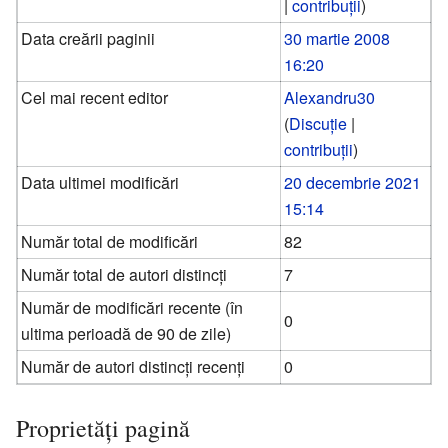
|
contribuții
)
Data creării paginii
30 martie 2008
16:20
Cel mai recent editor
Alexandru30
(
Discuție
|
contribuții
)
Data ultimei modificări
20 decembrie 2021
15:14
Număr total de modificări
82
Număr total de autori distincți
7
Număr de modificări recente (în
0
ultima perioadă de 90 de zile)
Număr de autori distincți recenți
0
Proprietăți pagină