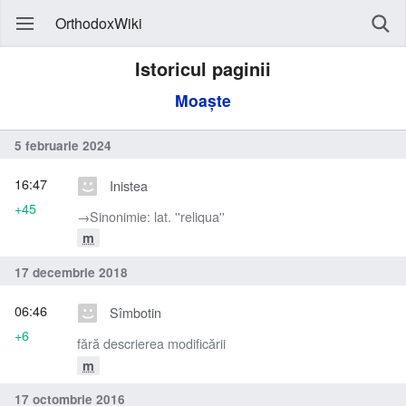
OrthodoxWiki
Istoricul paginii
Moaște
5 februarie 2024
16:47
Inistea
+45
→‎Sinonimie: lat. ''reliqua''
m
17 decembrie 2018
06:46
Sîmbotin
+6
fără descrierea modificării
m
17 octombrie 2016