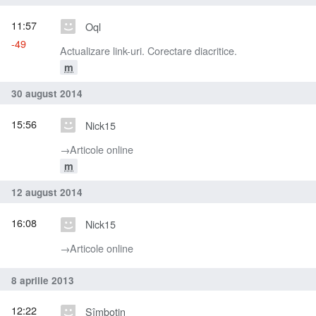
11:57
Oql
-49
Actualizare link-uri. Corectare diacritice.
m
30 august 2014
15:56
Nick15
→‎Articole online
m
12 august 2014
16:08
Nick15
→‎Articole online
8 aprilie 2013
12:22
Sîmbotin