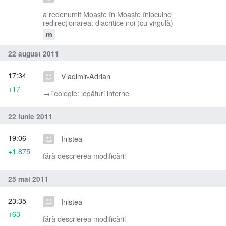
a redenumit Moaşte în Moaște înlocuind
redirecționarea: diacritice noi (cu virgulă)
m
22 august 2011
17:34
Vladimir-Adrian
+17
→‎Teologie: legături interne
22 iunie 2011
19:06
Inistea
+1.875
fără descrierea modificării
25 mai 2011
23:35
Inistea
+63
fără descrierea modificării