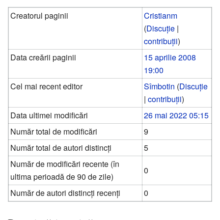
Creatorul paginii
Cristianm
(
Discuție
|
contribuții
)
Data creării paginii
15 aprilie 2008
19:00
Cel mai recent editor
Sîmbotin
(
Discuție
|
contribuții
)
Data ultimei modificări
26 mai 2022 05:15
Număr total de modificări
9
Număr total de autori distincți
5
Număr de modificări recente (în
0
ultima perioadă de 90 de zile)
Număr de autori distincți recenți
0