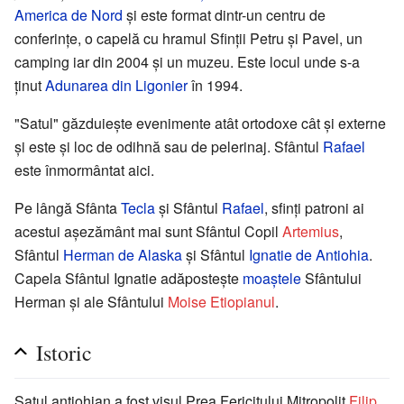
America de Nord
şi este format dintr-un centru de
conferinţe, o capelă cu hramul Sfinţii Petru şi Pavel, un
camping iar din 2004 şi un muzeu. Este locul unde s-a
ţinut
Adunarea din Ligonier
în 1994.
"Satul" găzduieşte evenimente atât ortodoxe cât şi externe
şi este şi loc de odihnă sau de pelerinaj. Sfântul
Rafael
este înmormântat aici.
Pe lângă Sfânta
Tecla
şi Sfântul
Rafael
, sfinţi patroni ai
acestui aşezământ mai sunt Sfântul Copil
Artemius
,
Sfântul
Herman de Alaska
şi Sfântul
Ignatie de Antiohia
.
Capela Sfântul Ignatie adăposteşte
moaştele
Sfântului
Herman şi ale Sfântului
Moise Etiopianul
.
Istoric
Satul antiohian a fost visul Prea Fericitului Mitropolit
Filip