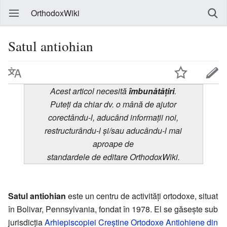
OrthodoxWiki
Satul antiohian
Acest articol necesită
îmbunătățiri
.
Puteți da chiar dv. o mână de ajutor
corectându-l, aducând informații noi,
restructurându-l și/sau aducându-l mai
aproape de
standardele de editare OrthodoxWiki.
Satul antiohian
este un centru de activităţi ortodoxe, situat
în Bolivar, Pennsylvania, fondat în 1978. El se găseşte sub
jurisdicţia
Arhiepiscopiei Creştine Ortodoxe Antiohiene din