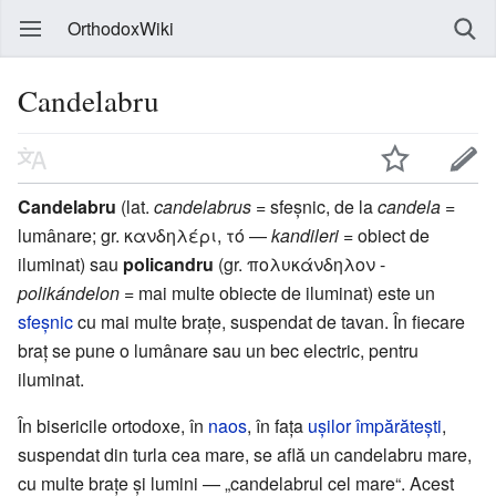
OrthodoxWiki
Candelabru
Candelabru
(lat.
candelabrus
= sfeșnic, de la
candela
=
lumânare; gr. κανδηλέρι, τό —
kandileri
= obiect de
iluminat) sau
policandru
(gr. πολυκάνδηλον -
polikándelon
= mai multe obiecte de iluminat) este un
sfeșnic
cu mai multe brațe, suspendat de tavan. În fiecare
braț se pune o lumânare sau un bec electric, pentru
iluminat.
În bisericile ortodoxe, în
naos
, în fața
ușilor împărătești
,
suspendat din turla cea mare, se află un candelabru mare,
cu multe brațe și lumini — „candelabrul cel mare“. Acest