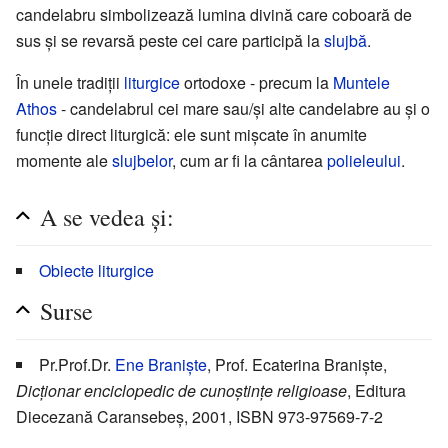
candelabru simbolizează lumina divină care coboară de
sus și se revarsă peste cei care participă la
slujbă
.
În unele tradiții
liturgice
ortodoxe - precum la
Muntele
Athos
- candelabrul cei mare sau/și alte candelabre au și o
funcție direct liturgică: ele sunt mișcate în anumite
momente ale
slujbelor
, cum ar fi la cântarea
polieleului
.
A se vedea și:
Obiecte liturgice
Surse
Pr.Prof.Dr.
Ene Braniște
, Prof. Ecaterina Braniște,
Dicționar enciclopedic de cunoștințe religioase
, Editura
Diecezană Caransebeș, 2001, ISBN 973-97569-7-2