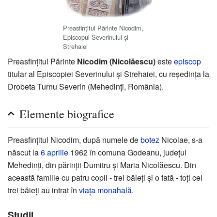
Preasfințitul Părinte Nicodim,
Episcopul Severinului și
Strehaiei
Preasfințitul Părinte
Nicodim (Nicolăescu)
este
episcop
titular al Episcopiei Severinului și Strehaiei, cu reședința la
Drobeta Turnu Severin (Mehedinți, România).
Elemente biografice
Preasfințitul Nicodim, după numele de
botez
Nicolae, s-a
născut la
6 aprilie
1962 în comuna Godeanu, județul
Mehedinți, din părinții Dumitru și Maria Nicolăescu. Din
această familie cu patru copii - trei băieți și o fată - toți cei
trei băieți au intrat în
viața monahală
.
Studii