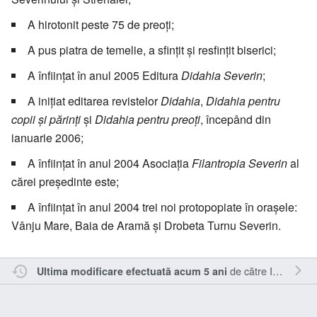
A hirotonit peste 75 de preoți;
A pus piatra de temelie, a sfințit și resfințit biserici;
A înființat în anul 2005 Editura
Didahia Severin
;
A inițiat editarea revistelor
Didahia
,
Didahia pentru
copii și părinți
și
Didahia pentru preoți
, începând din
ianuarie 2006;
A înființat în anul 2004 Asociația
Filantropia Severin
al
cărei președinte este;
A înființat în anul 2004 trei noi protopopiate în orașele:
Vânju Mare, Baia de Aramă și Drobeta Turnu Severin.
de către
Inistea
.
Ultima modificare efectuată acum 5 ani