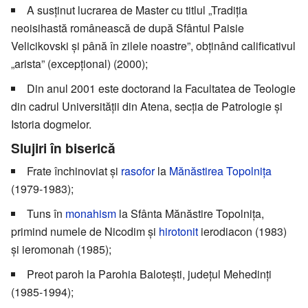
A susținut lucrarea de Master cu titlul „Tradiția
neoisihastă românească de după Sfântul Paisie
Velicikovski și până în zilele noastre”, obținând calificativul
„arista” (excepțional) (2000);
Din anul 2001 este doctorand la Facultatea de Teologie
din cadrul Universității din Atena, secția de Patrologie și
Istoria dogmelor.
Slujiri în biserică
Frate închinoviat și
rasofor
la
Mănăstirea Topolnița
(1979-1983);
Tuns în
monahism
la Sfânta Mănăstire Topolnița,
primind numele de Nicodim și
hirotonit
ierodiacon (1983)
și ieromonah (1985);
Preot paroh la Parohia Balotești, județul Mehedinți
(1985-1994);