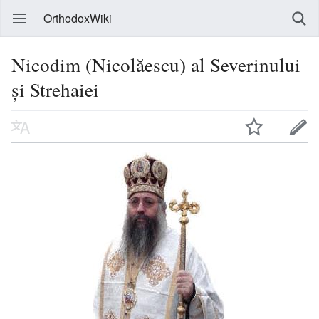
OrthodoxWiki
Nicodim (Nicolăescu) al Severinului
și Strehaiei