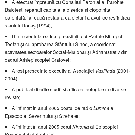
A efectuat împreună cu Consiliul Parohial al Parohiei
Balotești reparații capitale la biserica și clopotnița
parohială, iar după restaurarea picturii a avut loc resfințirea
sfântului locaș (1994);
Din încredințarea Înaltpreasfințitului Părinte Mitropolit
Teofan și cu aprobarea Sfântului Sinod, a coordonat
activitatea sectoarelor Social-Misionar și Administrativ din
cadrul Arhiepiscopiei Craiovei;
A fost președinte executiv al Asociației
Vasiliada
(2001-
2004);
A publicat diferite studii și articole teologice în diverse
reviste;
A înființat în anul 2005 postul de radio
Lumina
al
Episcopiei Severinului și Strehaiei;
A înființat în anul 2005 corul
Kinonia
al Episcopiei
Severinului și Strehaiei;