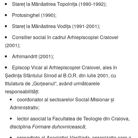
Stareț la Mănăstirea Topolnița (1990-1992);
Protosinghel (1990);
Stareț la Mănăstirea Vodița (1991-2001);
Consilier social în cadrul Arhiepiscopiei Craiovei
(2001);
Arhimandrit (2001);
Episcop Vicar al Arhiepiscopiei Craiovei, ales în
Ședința Sfântului Sinod al B.O.R. din iulie 2001, cu
titulatura de „Gorjeanul”, având următoarele
responsabilități:
coordonator al sectoarelor Social-Misionar și
Administrativ;
lector asociat la Facultatea de Teologie din Craiova,
disciplina
Formare duhovnicească
;
președinte al Asociației
Vasiliada
, organizație care a