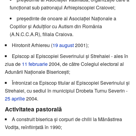
funcționat sub patronajul Arhiepiscopiei Craiovei;
președinte de onoare al Asociației Naționale a
Copiilor și Adulților cu Autism din România
(A.N.C.C.A.R), filiala Craiova.
Hirotonit Arhiereu (
19 august
2001);
Episcop al Episcopiei Severinului și Strehaiei - ales în
ziua de
11 februarie
2004, de către Colegiul electoral al
Adunării Naționale Bisericești;
Întronizat ca Episcop titular al Episcopiei Severinului și
Strehaiei, cu sediul în municipiul Drobeta Turnu Severin -
25 aprilie
2004.
Activitatea pastorală
A construit biserica și corpuri de chilii la Mănăstirea
Vodița, reînființată în 1990;