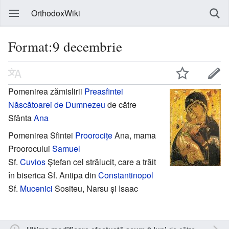
OrthodoxWiki
Format:9 decembrie
Pomenirea zămislirii
Preasfintei
Născătoarei de Dumnezeu
de către
Sfânta
Ana
Pomenirea Sfintei
Proorocițe
Ana, mama
Proorocului
Samuel
Sf.
Cuvios
Ștefan cel strălucit, care a trăit
în biserica Sf. Antipa din
Constantinopol
Sf.
Mucenici
Sositeu, Narsu și Isaac