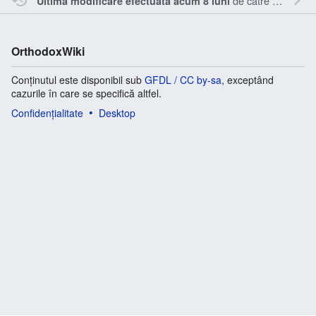
de către
Inistea
.
Ultima modificare efectuată acum 8 luni
OrthodoxWiki
Conținutul este disponibil sub
GFDL / CC by-sa
, exceptând
cazurile în care se specifică altfel.
Confidențialitate
Desktop