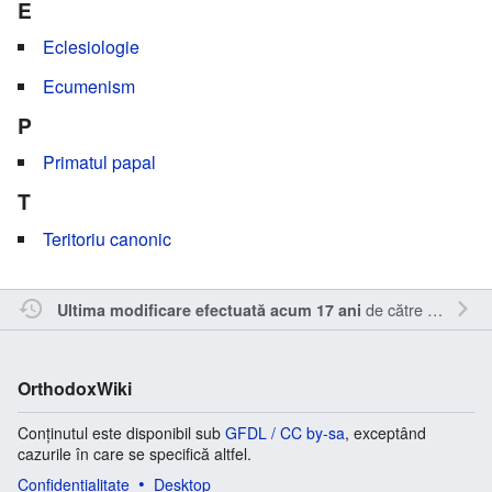
E
Eclesiologie
Ecumenism
P
Primatul papal
T
Teritoriu canonic
de către
Inistea
.
Ultima modificare efectuată acum 17 ani
OrthodoxWiki
Conținutul este disponibil sub
GFDL / CC by-sa
, exceptând
cazurile în care se specifică altfel.
Confidențialitate
Desktop