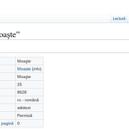
Lectură
oaşte”
Moaşte
Moaște
(
info
)
Moaşte
25
8628
ro - română
wikitext
Permisă
ă pagină
0