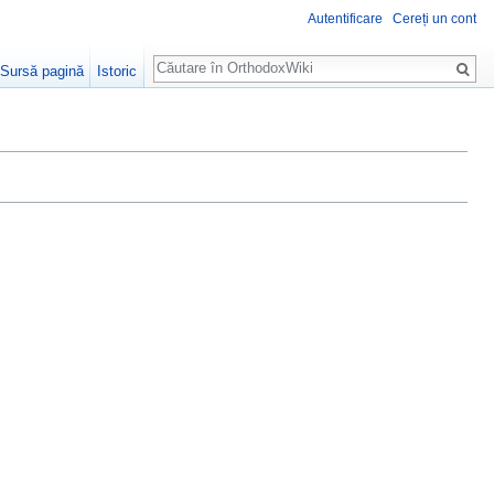
Autentificare
Cereți un cont
Căutare
Sursă pagină
Istoric