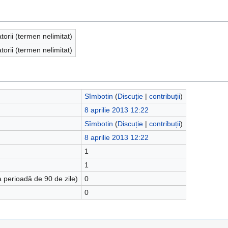
atorii (termen nelimitat)
atorii (termen nelimitat)
Sîmbotin
(
Discuție
|
contribuții
)
8 aprilie 2013 12:22
Sîmbotin
(
Discuție
|
contribuții
)
8 aprilie 2013 12:22
1
1
a perioadă de 90 de zile)
0
0