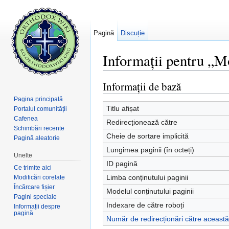
Pagină
Discuție
Informații pentru „M
Salt la:
navigare
,
căutare
Informații de bază
Pagina principală
Titlu afișat
Portalul comunității
Cafenea
Redirecționează către
Schimbări recente
Cheie de sortare implicită
Pagină aleatorie
Lungimea paginii (în octeți)
Unelte
ID pagină
Ce trimite aici
Limba conținutului paginii
Modificări corelate
Încărcare fișier
Modelul conținutului paginii
Pagini speciale
Indexare de către roboți
Informații despre
pagină
Număr de redirecționări către aceast