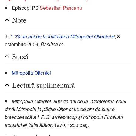
Episcop: PS
Sebastian Pașcanu
Note
↑
70 de ani de la înființarea Mitropoliei Olteniei
, 8
octombrie 2009,
Basilica.ro
Sursă
Mitropolia Olteniei
Lectură suplimentară
Mitropolia Olteniei. 600 de ani de la întemeierea celei
dintîi Mitropolii în părțile Oltene: 50 de ani de slujire
bisericească a I. P. S. arhiepiscop și mitropolit Firmilian
actualul ei întîistătător
, 1970, 1250 pag.