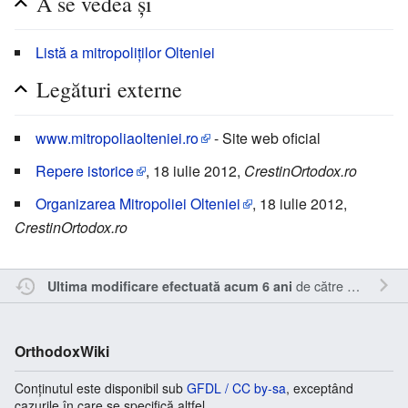
A se vedea și
Listă a mitropoliților Olteniei
Legături externe
www.mitropoliaolteniei.ro
- Site web oficial
Repere istorice
, 18 iulie 2012,
CrestinOrtodox.ro
Organizarea Mitropoliei Olteniei
, 18 iulie 2012,
CrestinOrtodox.ro
de către
Sîmbotin
.
Ultima modificare efectuată acum 6 ani
OrthodoxWiki
Conținutul este disponibil sub
GFDL / CC by-sa
, exceptând
cazurile în care se specifică altfel.