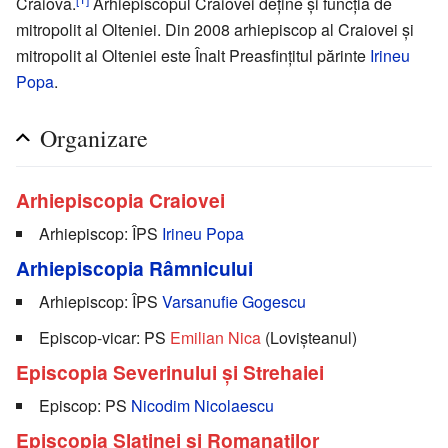
Craiova.
Arhiepiscopul Craiovei deține și funcția de
mitropolit al Olteniei. Din 2008 arhiepiscop al Craiovei și
mitropolit al Olteniei este Înalt Preasfințitul părinte
Irineu
Popa
.
Organizare
Arhiepiscopia Craiovei
Arhiepiscop: ÎPS
Irineu Popa
Arhiepiscopia Râmnicului
Arhiepiscop: ÎPS
Varsanufie Gogescu
Episcop-vicar: PS
Emilian Nica
(Lovișteanul)
Episcopia Severinului și Strehaiei
Episcop: PS
Nicodim Nicolaescu
Episcopia Slatinei și Romanaților