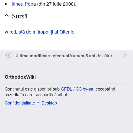
Irineu Popa
(din 27 iulie 2008).
Sursă
w:ro:Listă de mitropoliți ai Olteniei
de către
Sîmbotin
.
Ultima modificare efectuată acum 5 ani
OrthodoxWiki
Conținutul este disponibil sub
GFDL / CC by-sa
, exceptând
cazurile în care se specifică altfel.
Confidențialitate
Desktop