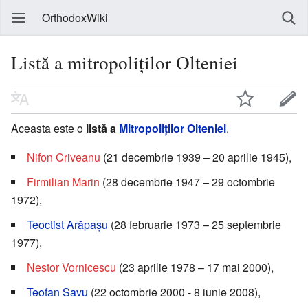
OrthodoxWiki
Listă a mitropoliților Olteniei
Aceasta este o
listă a
Mitropoliților Olteniei
.
Nifon Criveanu
(21 decembrie 1939 – 20 aprilie 1945),
Firmilian Marin
(28 decembrie 1947 – 29 octombrie
1972),
Teoctist Arăpașu
(28 februarie 1973 – 25 septembrie
1977),
Nestor Vornicescu
(23 aprilie 1978 – 17 mai 2000),
Teofan Savu
(22 octombrie 2000 - 8 iunie 2008),