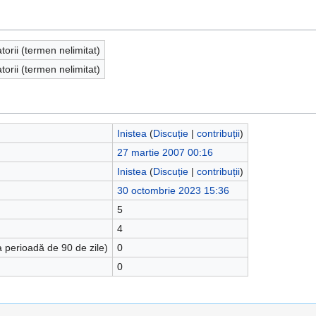
atorii (termen nelimitat)
atorii (termen nelimitat)
Inistea
(
Discuție
|
contribuții
)
27 martie 2007 00:16
Inistea
(
Discuție
|
contribuții
)
30 octombrie 2023 15:36
5
4
a perioadă de 90 de zile)
0
0