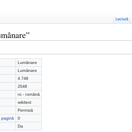
Lectură
Lumânare”
Lumânare
Lumânare
4.748
2548
ro - română
wikitext
Permisă
ă pagină
0
Da