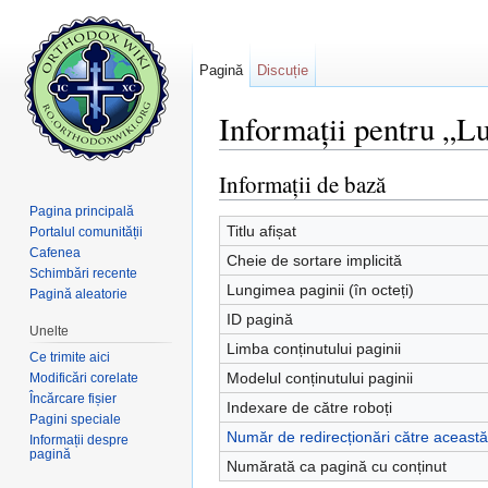
Pagină
Discuție
Informații pentru „
Salt la:
navigare
,
căutare
Informații de bază
Pagina principală
Titlu afișat
Portalul comunității
Cafenea
Cheie de sortare implicită
Schimbări recente
Lungimea paginii (în octeți)
Pagină aleatorie
ID pagină
Unelte
Limba conținutului paginii
Ce trimite aici
Modelul conținutului paginii
Modificări corelate
Încărcare fișier
Indexare de către roboți
Pagini speciale
Număr de redirecționări către aceast
Informații despre
pagină
Numărată ca pagină cu conținut