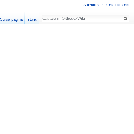
Autentificare
Cereți un cont
Căutare
Sursă pagină
Istoric