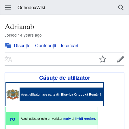
OrthodoxWiki
Adrianab
Joined 14 years ago
Discuție
Contribuții
Încărcări
Căsuțe de utilizator
Acest utilizator face parte din
Biserica Ortodoxă Română
ro
Acest utilizator este un vorbitor
nativ
al
limbii române
.