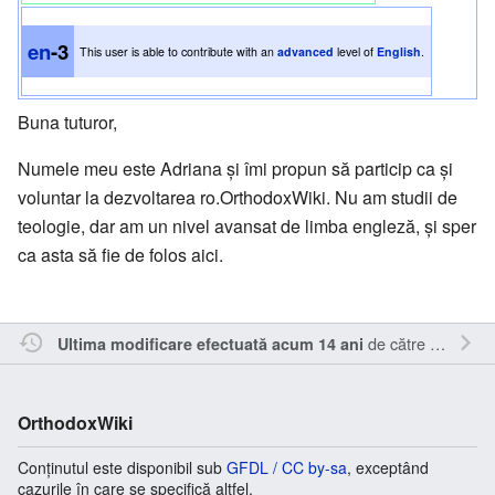
en
-3
This user is able to contribute with an
advanced
level of
English
.
Buna tuturor,
Numele meu este Adriana şi îmi propun să particip ca şi
voluntar la dezvoltarea ro.OrthodoxWiki. Nu am studii de
teologie, dar am un nivel avansat de limba engleză, şi sper
ca asta să fie de folos aici.
de către
Adrianab
Ultima modificare efectuată acum 14 ani
OrthodoxWiki
Conținutul este disponibil sub
GFDL / CC by-sa
, exceptând
cazurile în care se specifică altfel.