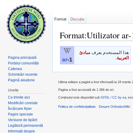
Format
Discuție
Format:Utilizator ar-
Salt la:
navigare
,
căutare
هذا المستخدم يعرف
مبادئ
Pagina principală
.
العربية
ar
-1
Portalul comunității
Cafenea
Schimbări recente
Pagină aleatorie
Ultima editare a paginii a fost efectuată la 18 martie
Pagina a fost accesată de 1.386 de ori.
Unelte
Ce trimite aici
Conținutul este disponibil sub
GFDL / CC by-sa
, exc
Modificări corelate
Politica de confidențialitate
Despre OrthodoxWiki
Încărcare fișier
Pagini speciale
Versiune de tipărit
Legătură permanentă
Informații despre