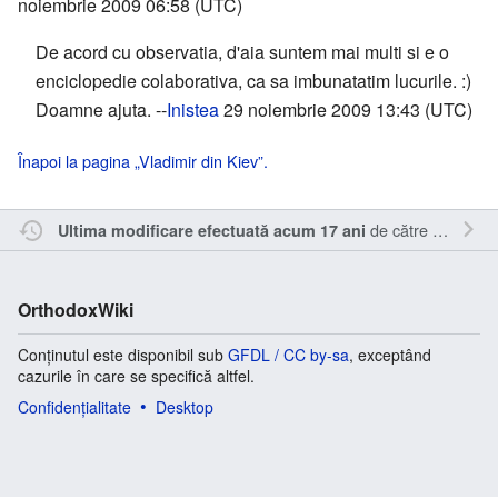
noiembrie 2009 06:58 (UTC)
De acord cu observatia, d'aia suntem mai multi si e o
enciclopedie colaborativa, ca sa imbunatatim lucurile. :)
Doamne ajuta. --
Inistea
29 noiembrie 2009 13:43 (UTC)
Înapoi la pagina „Vladimir din Kiev”.
de către
Inistea
.
Ultima modificare efectuată acum 17 ani
OrthodoxWiki
Conținutul este disponibil sub
GFDL / CC by-sa
, exceptând
cazurile în care se specifică altfel.
Confidențialitate
Desktop