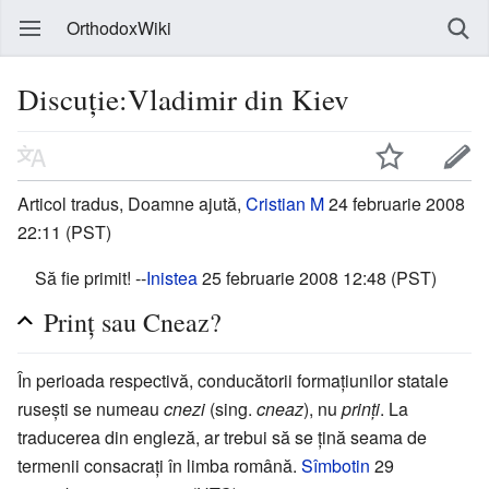
OrthodoxWiki
Discuție:Vladimir din Kiev
Articol tradus, Doamne ajută,
Cristian M
24 februarie 2008
22:11 (PST)
Să fie primit! --
Inistea
25 februarie 2008 12:48 (PST)
Prinţ sau Cneaz?
În perioada respectivă, conducătorii formaţiunilor statale
ruseşti se numeau
cnezi
(sing.
cneaz
), nu
prinţi
. La
traducerea din engleză, ar trebui să se ţină seama de
termenii consacraţi în limba română.
Sîmbotin
29