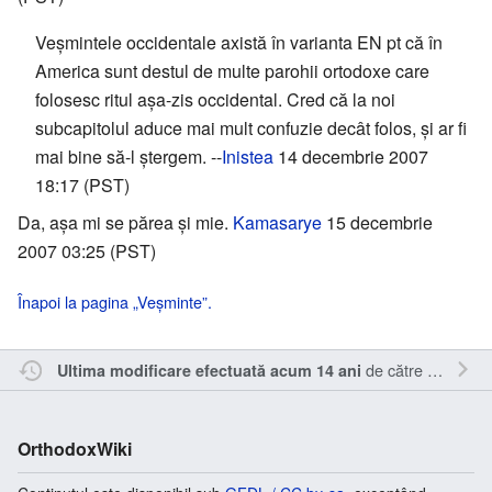
Veşmintele occidentale axistă în varianta EN pt că în
America sunt destul de multe parohii ortodoxe care
folosesc ritul aşa-zis occidental. Cred că la noi
subcapitolul aduce mai mult confuzie decât folos, şi ar fi
mai bine să-l ştergem. --
Inistea
14 decembrie 2007
18:17 (PST)
Da, așa mi se părea și mie.
Kamasarye
15 decembrie
2007 03:25 (PST)
Înapoi la pagina „Veșminte”.
de către
Kamasar
Ultima modificare efectuată acum 14 ani
OrthodoxWiki