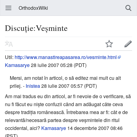
OrthodoxWiki
Discuție:Veșminte
Util:
http://www.manastireapasarea.ro/vesminte.html
Kamasarye
28 iulie 2007 05:28 (PDT)
Mersi, am notat în articol, o să editez mai mult cu alt
prilej. -
Inistea
28 iulie 2007 05:57 (PDT)
Am mai tradus eu din articol, ar fi nevoie de o verificare, să
nu fi făcut eu niște confuzii când am adăugat câte ceva
despre tradiția românească. Întrebarea mea ar fi: cât e de
relevantă/necesară partea despre veșmintele din ritul
occidental, aici?
Kamasarye
14 decembrie 2007 08:46
(PST)