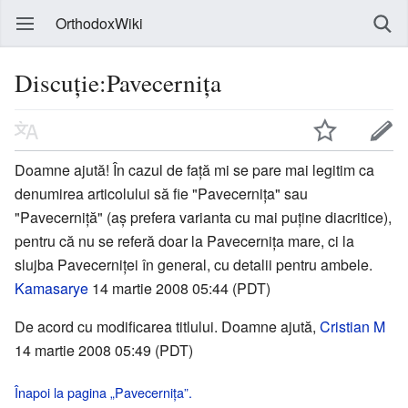
OrthodoxWiki
Discuție:Pavecernița
Doamne ajută! În cazul de față mi se pare mai legitim ca
denumirea articolului să fie "Pavecernița" sau
"Pavecerniță" (aș prefera varianta cu mai puține diacritice),
pentru că nu se referă doar la Pavecernița mare, ci la
slujba Pavecerniței în general, cu detalii pentru ambele.
Kamasarye
14 martie 2008 05:44 (PDT)
De acord cu modificarea titlului. Doamne ajută,
Cristian M
14 martie 2008 05:49 (PDT)
Înapoi la pagina „Pavecernița”.