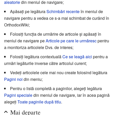
aleatorie
din meniul de navigare;
Apăsați pe legătura
Schimbări recente
în meniul de
navigare pentru a vedea ce s-a mai schimbat de curând în
OrthodoxWiki;
Folosiți funcția de urmărire de articole și apăsați în
meniul de navigare pe
Articole pe care le urmăresc
pentru
a monitoriza articolele Dvs. de interes;
Folosiți legătura contextuală
Ce se leagă aici
pentru a
urmări legăturile inverse către articolul curent;
Vedeți articolele cele mai nou create folosind legătura
Pagini noi
din meniu;
Pentru o listă completă a paginilor, alegeți legătura
Pagini speciale
din meniul de navigare, iar în acea pagină
alegeți
Toate paginile după titlu
.
Mai departe