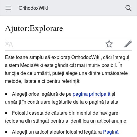
OrthodoxWiki
Ajutor:Explorare
Este foarte simplu să explorați OrthodoxWiki, căci întregul
sistem MediaWiki este gândit cât mai intuitiv posibil. În
funcție de ce urmăriți, puteți alege una dintre următoarele
metode, listate aici pentru referință:
Alegeți orice legătură de pe
pagina principală
și
urmăriți în continuare legăturile de la o pagină la alta;
Folosiți caseta de căutare din meniul de navigare
(coloana din stânga) pentru a identifica un articol anume;
Alegeți un articol aleator folosind legătura
Pagină