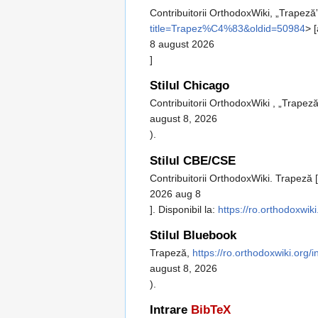
Contribuitorii OrthodoxWiki, „Trapeză
title=Trapez%C4%83&oldid=50984
> 
8 august 2026
]
Stilul Chicago
Contribuitorii OrthodoxWiki , „Trapez
august 8, 2026
).
Stilul CBE/CSE
Contribuitorii OrthodoxWiki. Trapeză [
2026 aug 8
]. Disponibil la:
https://ro.orthodoxw
Stilul Bluebook
Trapeză,
https://ro.orthodoxwiki.or
august 8, 2026
).
Intrare
BibTeX