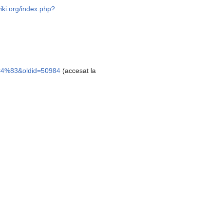
wiki.org/index.php?
z%C4%83&oldid=50984
(accesat la