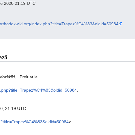
brie 2020 21:19 UTC
o.orthodoxwiki.org/index.php?title=Trapez%C4%83&oldid=50984
eză
doxWiki,
. Preluat la
dex.php?title=Trapez%C4%83&oldid=50984
.
20, 21:19 UTC.
php?title=Trapez%C4%83&oldid=50984
>.