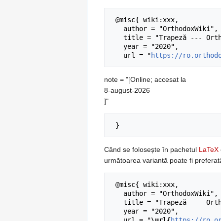
 @misc{ wiki:xxx,

   author = "OrthodoxWiki",

   title = "Trapeză --- OrthodoxWiki{,} ",

   year = "2020",

   url = "
https://ro.orthod
note = "[Online; accesat la
8-august-2026
]"
Când se folosește în pachetul
LaTeX
următoarea variantă poate fi preferat
 @misc{ wiki:xxx,

   author = "OrthodoxWiki",

   title = "Trapeză --- OrthodoxWiki{,} ",

   year = "2020",

   url = "
\url{
https://ro.o