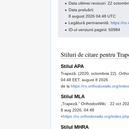
Data ultimei revizuiri: 22 octom
Data preluării:
8 august 2026 04:48 UTC
Legătură permanentă:
https://r
ID-ul versiunii paginii: 50984
Stiluri de citare pentru Trap
Stilul APA
Trapeză. (2020, octombrie 22).
Ortho
04:48 EET, august 8 2026
de la
https://ro.orthodoxwiki.org/in
Stilul MLA
„Trapeză.”
OrthodoxWiki,
. 22 oct 20
8 aug 2026, 04:48
<
https://ro.orthodoxwiki.org/index.
Stilul MHRA