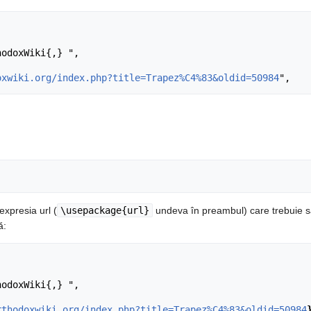
oxwiki.org/index.php?title=Trapez%C4%83&oldid=50984
expresia url (
\usepackage{url}
undeva în preambul) care trebuie s
ă:
rthodoxwiki.org/index.php?title=Trapez%C4%83&oldid=50984