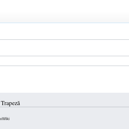
u Trapeză
oxWiki