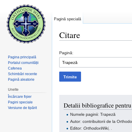
Pagină specială
Citare
Salt la:
navigare
,
căutare
Pagină:
Pagina principală
Portalul comunității
Cafenea
Schimbări recente
Trimite
Pagină aleatorie
Unelte
Încărcare fișier
Pagini speciale
Detalii bibliografice pentr
Versiune de tipărit
Numele paginii: Trapeză
Autor: contribuitorii de la Orthod
Editor:
OrthodoxWiki,
.