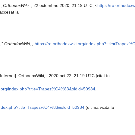
”,
OrthodoxWiki, ,
22 octombrie 2020, 21:19 UTC, <
https://ro.orthodox
[accesat la
ă,”
OrthodoxWiki, ,
https://ro.orthodoxwiki.org/index.php?title=Trape
Internet]. OrthodoxWiki, ; 2020 oct 22, 21:19 UTC [citat în
iki.org/index.php?title=Trapez%C4%83&oldid=50984
.
g/index.php?title=Trapez%C4%83&oldid=50984
(ultima vizită la