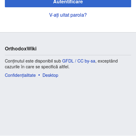
Autentificare
V-ați uitat parola?
OrthodoxWiki
Conținutul este disponibil sub
GFDL / CC by-sa
, exceptând
cazurile în care se specifică altfel.
Confidențialitate
Desktop