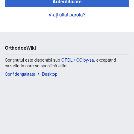
Autentificare
V-ați uitat parola?
OrthodoxWiki
Conținutul este disponibil sub
GFDL / CC by-sa
, exceptând
cazurile în care se specifică altfel.
Confidențialitate
Desktop