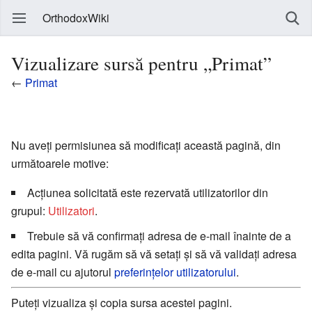
OrthodoxWiki
Vizualizare sursă pentru „Primat”
←
Primat
Nu aveți permisiunea să modificați această pagină, din
următoarele motive:
Acțiunea solicitată este rezervată utilizatorilor din
grupul:
Utilizatori
.
Trebuie să vă confirmați adresa de e-mail înainte de a
edita pagini. Vă rugăm să vă setați și să vă validați adresa
de e-mail cu ajutorul
preferințelor utilizatorului
.
Puteți vizualiza și copia sursa acestei pagini.