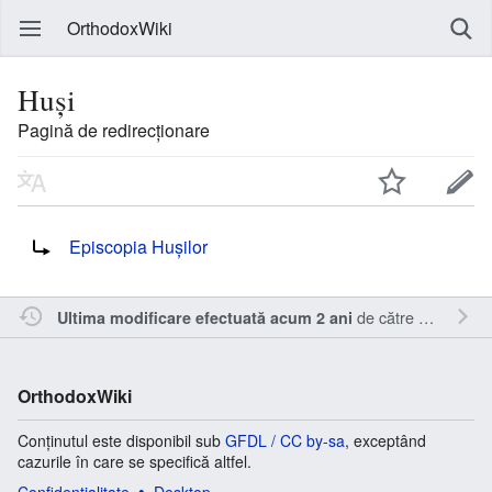
OrthodoxWiki
Huși
Pagină de redirecționare
Redirecționare către:
Episcopia Hușilor
de către
RappY
.
Ultima modificare efectuată acum 2 ani
OrthodoxWiki
Conținutul este disponibil sub
GFDL / CC by-sa
, exceptând
cazurile în care se specifică altfel.
Confidențialitate
Desktop