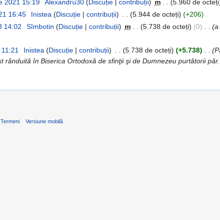
e 2021 15:19
‎
Alexandru30
(
Discuție
|
contribuții
)
‎
m
. .
(5.960 de octeți
21 16:45
‎
Inistea
(
Discuție
|
contribuții
)
‎
. .
(5.944 de octeți)
(+206)
13 14:02
‎
Sîmbotin
(
Discuție
|
contribuții
)
‎
m
. .
(5.738 de octeți)
(0)
‎
. .
(a
7 11:21
‎
Inistea
(
Discuție
|
contribuții
)
‎
. .
(5.738 de octeți)
(+5.738)
‎
. .
(P
fost rânduită în Biserica Ortodoxă de sfinţii şi de Dumnezeu purtătorii păr.
Termeni
Versiune mobilă