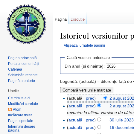
Pagină
Discuție
Istoricul versiunilor
Afișează jurnalele paginii
Salt la:
navigare
,
căutare
Caută versiuni anterioare
Pagina principală
Portalul comunității
Din anul (și dinainte):
Cafenea
Schimbări recente
Pagină aleatorie
Legendă: (actuală) = diferențe față de
Unelte
(actuală |
prec
)
2 august 20
Ce trimite aici
Modificări corelate
(
actuală
|
prec
)
2 august 20
Atom
revenire la ultima versiune de cătr
Încărcare fișier
(
actuală
|
prec
)
30 iulie 202
Pagini speciale
Informații despre
(
actuală
|
prec
)
16 decembri
pagină