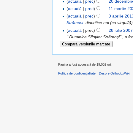
(
actuală
|
prec
)
20 decembri
(
actuală
|
prec
)
11 martie 20
(
actuală
|
prec
)
9 aprilie 20
Strămoși
: diacritice noi (cu virgulă))
(
actuală
| prec)
28 iulie 200
'''Duminica Sfinţilor Strămoşi''', a 
Pagina a fost accesată de 19.002 ori.
Politica de confidențialitate
Despre OrthodoxWiki