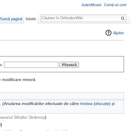
Autentificare
Cereți un cont
Căutare
Sursă pagină
Istoric
Ajutor
e
:
= modificare minoră
.
(Anularea modificărilor efectuate de către
Inistea
(
discuție
) și
naxarul Sfinților Strămoși
)
9)