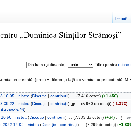
Lectură
 pentru „Duminica Sfinților Strămoși”
Din luna (și dinainte):
Filtru pentru
etichet
 versiunea curentă, (prec) = diferențe față de versiunea precedentă, M 
23 10:05
‎
Inistea
(
Discuție
|
contribuții
)
‎
. .
(7.410 octeți)
(+1.450)
23 09:22
‎
Inistea
(
Discuție
|
contribuții
)
‎
m
. .
(5.960 de octeți)
(-1.373)
‎
. 
e
Alexandru30
)
3 20:50
‎
Inistea
(
Discuție
|
contribuții
)
‎
. .
(7.333 de octeți)
(+34)
‎
. .
(
→
Si
e 2022 14:02
‎
Inistea
(
Discuție
|
contribuții
)
‎
. .
(7.299 de octeți)
(+1.33