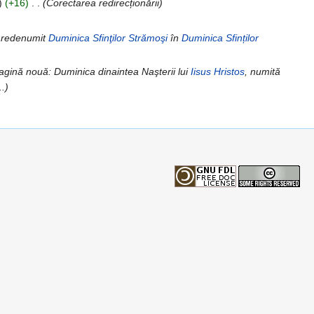
)
(+16)
‎
. .
(Corectarea redirecționării)
 redenumit
Duminica Sfinţilor Strămoşi
în
Duminica Sfinților
agină nouă: Duminica dinaintea Naşterii lui
Iisus Hristos
, numită
..)