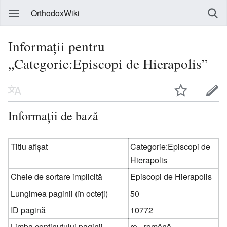
OrthodoxWiki
Informații pentru
„Categorie:Episcopi de Hierapolis”
Informații de bază
Titlu afișat
Categorie:Episcopi de
Hierapolis
Cheie de sortare implicită
Episcopi de Hierapolis
Lungimea paginii (în octeți)
50
ID pagină
10772
Limba conținutului paginii
ro - română