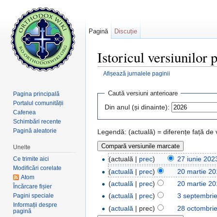
Pagină
Discuție
Istoricul versiunilor
Afișează jurnalele paginii
Salt la:
navigare
,
căutare
Caută versiuni anterioare
Pagina principală
Portalul comunității
Din anul (și dinainte):
Cafenea
Schimbări recente
Pagină aleatorie
Legendă: (actuală) = diferențe față de
Unelte
(actuală |
prec
)
27 iunie 202
Ce trimite aici
Modificări corelate
(
actuală
|
prec
)
20 martie 20
Atom
(
actuală
|
prec
)
20 martie 20
Încărcare fișier
(
actuală
|
prec
)
3 septembri
Pagini speciale
Informații despre
(
actuală
| prec)
28 octombri
pagină