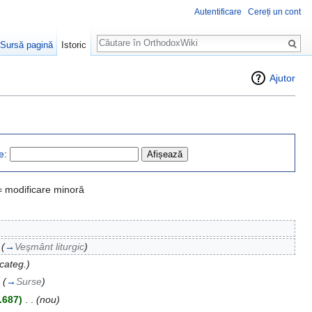
Autentificare
Cereți un cont
Căutare
Sursă pagină
Istoric
Ajutor
e
:
= modificare minoră
(
→
Veşmânt liturgic
)
categ.)
(
→
Surse
)
.687)
‎
. .
(nou)