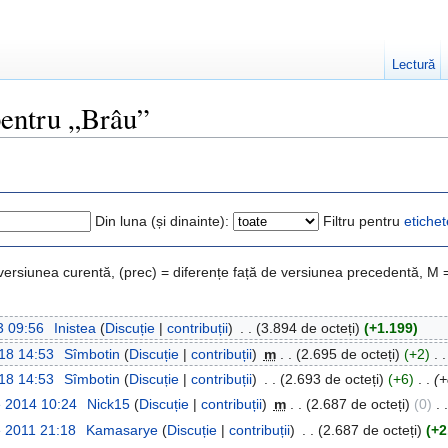
Lectură
 pentru „Brâu”
Din luna (și dinainte):
Filtru pentru
etichet
 versiunea curentă, (prec) = diferențe față de versiunea precedentă, M 
3 09:56
‎
Inistea
(
Discuție
|
contribuții
)
‎
. .
(3.894 de octeți)
(+1.199)
18 14:53
‎
Sîmbotin
(
Discuție
|
contribuții
)
‎
m
. .
(2.695 de octeți)
(+2)
‎
. .
18 14:53
‎
Sîmbotin
(
Discuție
|
contribuții
)
‎
. .
(2.693 de octeți)
(+6)
‎
. .
(+
e 2014 10:24
‎
Nick15
(
Discuție
|
contribuții
)
‎
m
. .
(2.687 de octeți)
(0)
‎
. .
e 2011 21:18
‎
Kamasarye
(
Discuție
|
contribuții
)
‎
. .
(2.687 de octeți)
(+2