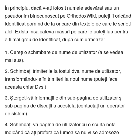
În principiu, dacă v-ați folosit numele adevărat sau un
pseudonim binecunoscut pe OrthodoxWiki, puteți fi oricând
identificat pornind de la oricare din textele pe care le scrieți
aici. Există însă câteva măsuri pe care le puteți lua pentru
a fi mai greu de identificat, după cum urmează:
Cereți o schimbare de nume de utilizator (a se vedea
mai sus).
Schimbați trimiterile la fostul dvs. nume de utilizator,
transformându-le în trimiteri la noul nume (puteți face
aceasta chiar Dvs.)
Ștergeți-vă informațiile din sub-pagina de utilizator și
sub-pagina de discuții a acesteia (contactați un operator
de sistem).
Schimbați-vă pagina de utilizator cu o scurtă notă
indicând că ați prefera ca lumea să nu vi se adreseze