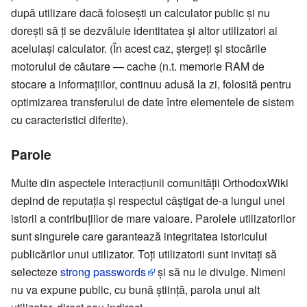
după utilizare dacă folosești un calculator public și nu
dorești să ți se dezvăluie identitatea și altor utilizatori ai
aceluiași calculator. (În acest caz, ștergeți și stocările
motorului de căutare — cache (n.t. memorie RAM de
stocare a informațiilor, continuu adusă la zi, folosită pentru
optimizarea transferului de date între elementele de sistem
cu caracteristici diferite).
Parole
Multe din aspectele interacțiunii comunității OrthodoxWiki
depind de reputația și respectul câștigat de-a lungul unei
istorii a contribuțiilor de mare valoare. Parolele utilizatorilor
sunt singurele care garantează integritatea istoricului
publicărilor unui utilizator. Toți utilizatorii sunt invitați să
selecteze
strong passwords
și să nu le divulge. Nimeni
nu va expune public, cu bună știință, parola unui alt