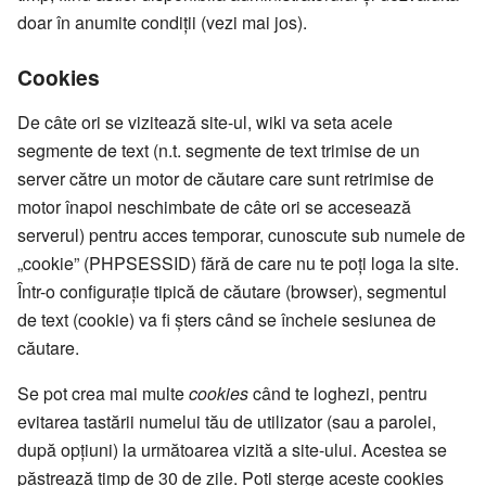
doar în anumite condiții (vezi mai jos).
Cookies
De câte ori se vizitează site-ul, wiki va seta acele
segmente de text (n.t. segmente de text trimise de un
server către un motor de căutare care sunt retrimise de
motor înapoi neschimbate de câte ori se accesează
serverul) pentru acces temporar, cunoscute sub numele de
„cookie” (PHPSESSID) fără de care nu te poți loga la site.
Într-o configurație tipică de căutare (browser), segmentul
de text (cookie) va fi șters când se încheie sesiunea de
căutare.
Se pot crea mai multe
cookies
când te loghezi, pentru
evitarea tastării numelui tău de utilizator (sau a parolei,
după opțiuni) la următoarea vizită a site-ului. Acestea se
păstrează timp de 30 de zile. Poți șterge aceste cookies