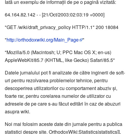
Iată un exemplu de informații de pe o pagină vizitată:
64.164.82.142 - - [21/Oct/2003:02:03:19 +0000]
"GET /wiki/draft_privacy_policy HTTP/1.1" 200 18084
"
http://orthodoxwiki.org/Main_Page
"
"Mozilla/5.0 (Macintosh; U; PPC Mac OS X; en-us)
AppleWebKit/85.7 (KHTML, like Gecko) Safari/85.5"
Datele jurnalului pot fi analizate de către inginerii de soft-
uri pentru rezolvarea problemelor tehnice, pentru
descoperirea utilizatorilor cu comportament abuziv și,
foarte rar, pentru corelarea numelor de utilizator cu
adresele de pe care s-au făcut editări în caz de abuzuri
asupra wiki.
Noi mai folosim aceste date din jurnale pentru a publica
statistici despre site. OrthodoxWiki:Statistics|statistics]],