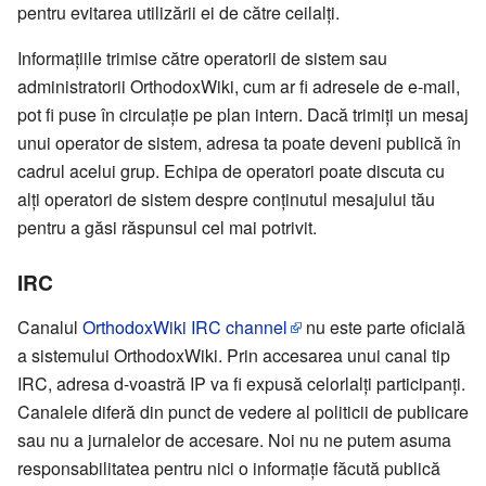
pentru evitarea utilizării ei de către ceilalți.
Informațiile trimise către operatorii de sistem sau
administratorii OrthodoxWiki, cum ar fi adresele de e-mail,
pot fi puse în circulație pe plan intern. Dacă trimiți un mesaj
unui operator de sistem, adresa ta poate deveni publică în
cadrul acelui grup. Echipa de operatori poate discuta cu
alți operatori de sistem despre conținutul mesajului tău
pentru a găsi răspunsul cel mai potrivit.
IRC
Canalul
OrthodoxWiki IRC channel
nu este parte oficială
a sistemului OrthodoxWiki. Prin accesarea unui canal tip
IRC, adresa d-voastră IP va fi expusă celorlalți participanți.
Canalele diferă din punct de vedere al politicii de publicare
sau nu a jurnalelor de accesare. Noi nu ne putem asuma
responsabilitatea pentru nici o informație făcută publică