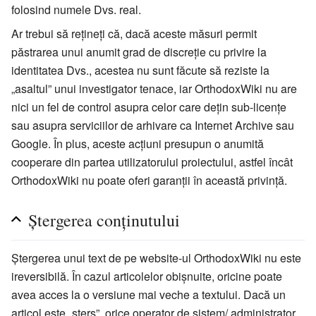
folosind numele Dvs. real.
Ar trebui să rețineți că, dacă aceste măsuri permit
păstrarea unui anumit grad de discreție cu privire la
identitatea Dvs., acestea nu sunt făcute să reziste la
„asaltul” unui investigator tenace, iar OrthodoxWiki nu are
nici un fel de control asupra celor care dețin sub-licențe
sau asupra serviciilor de arhivare ca Internet Archive sau
Google. În plus, aceste acțiuni presupun o anumită
cooperare din partea utilizatorului proiectului, astfel încât
OrthodoxWiki nu poate oferi garanții în această privință.
Ștergerea conținutului
Ștergerea unui text de pe website-ul OrthodoxWiki nu este
ireversibilă. În cazul articolelor obișnuite, oricine poate
avea acces la o versiune mai veche a textului. Dacă un
articol este „șters”, orice operator de sistem/ administrator,