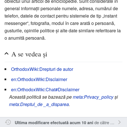
obiectul unui articol de enciclopedie. Sunt considerate în
general informații personale numele, adresa, numărul de
telefon, datele de contact pentru sistemele de tip „instant
messenger”, fotografia, modul în care arată o persoană,
gusturile, opiniile politice și alte date similare referitoare la
o anumită persoană.
A se vedea și
OrthodoxWiki:Drepturi de autor
en:OrthodoxWiki:Disclaimer
en:OrthodoxWiki:Chat#Disclaimer
Această politică se bazează pe
meta:Privacy_policy
și
meta:Dreptul_de _a_disparea
.
de către
Oql
.
Ultima modificare efectuată acum 10 ani