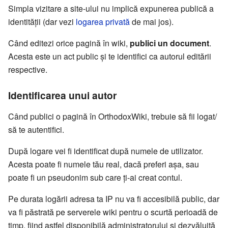
Simpla vizitare a site-ului nu implică expunerea publică a
identității (dar vezi
logarea privată
de mai jos).
Când editezi orice pagină în wiki,
publici un document
.
Acesta este un act public și te identifici ca autorul editării
respective.
Identificarea unui autor
Când publici o pagină în OrthodoxWiki, trebuie să fii logat/
să te autentifici.
După logare vei fi identificat după numele de utilizator.
Acesta poate fi numele tău real, dacă preferi așa, sau
poate fi un pseudonim sub care ți-ai creat contul.
Pe durata logării adresa ta IP nu va fi accesibilă public, dar
va fi păstrată pe serverele wiki pentru o scurtă perioadă de
timp, fiind astfel disponibilă administratorului și dezvăluită