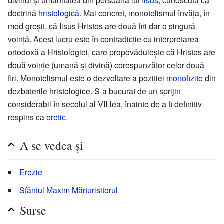
divinul şi umanitatea din persoana lui
Iisus
, cunoscută ca
doctrină
hristologică
. Mai concret, monotelismul învăţa, în
mod greşit, că Iisus Hristos are două firi dar o singură
voinţă. Acest lucru este în contradicţie cu interpretarea
ortodoxă a Hristologiei, care propovăduieşte că Hristos are
două voinţe (umană şi divină) corespunzător celor două
firi. Monotelismul este o dezvoltare a poziţiei
monofizite
din
dezbaterile hristologice. S-a bucurat de un sprijin
considerabil în secolul al VII-lea, înainte de a fi definitiv
respins ca
eretic
.
A se vedea şi
Erezie
Sfântul Maxim Mărturisitorul
Surse