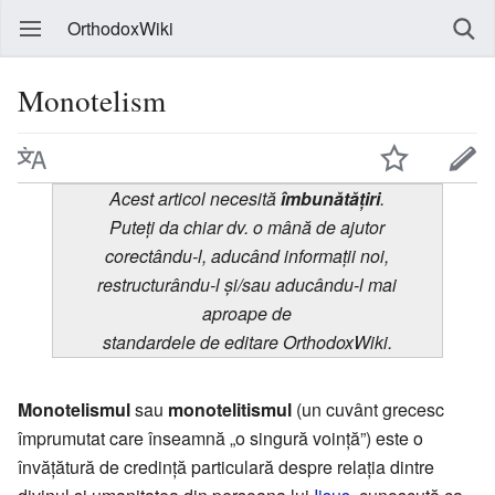
OrthodoxWiki
Monotelism
Acest articol necesită
îmbunătățiri
.
Puteți da chiar dv. o mână de ajutor
corectându-l, aducând informații noi,
restructurându-l și/sau aducându-l mai
aproape de
standardele de editare OrthodoxWiki.
Monotelismul
sau
monotelitismul
(un cuvânt grecesc
împrumutat care înseamnă „o singură voinţă”) este o
învăţătură de credinţă particulară despre relaţia dintre