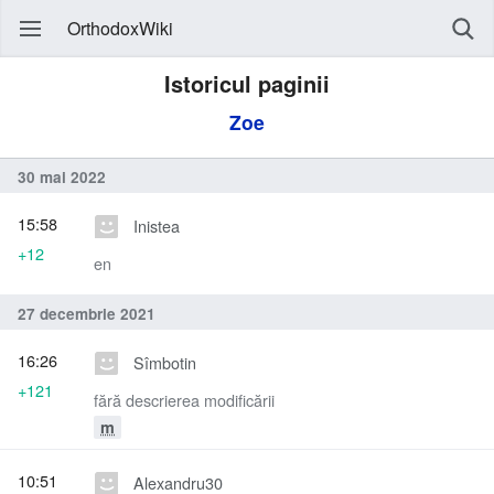
OrthodoxWiki
Istoricul paginii
Zoe
30 mai 2022
15:58
Inistea
+12
en
27 decembrie 2021
16:26
Sîmbotin
+121
fără descrierea modificării
m
10:51
Alexandru30