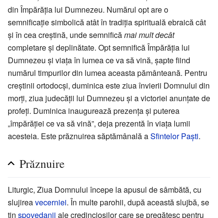
din Împărăția lui Dumnezeu. Numărul opt are o
semnificație simbolică atât în tradiția spirituală ebraică cât
și în cea creștină, unde semnifică
mai mult decât
completare și deplinătate. Opt semnifică Împărăția lui
Dumnezeu și viața în lumea ce va să vină, șapte fiind
numărul timpurilor din lumea aceasta pământeană. Pentru
creștinii ortodocși, duminica este ziua învierii Domnului din
morți, ziua judecății lui Dumnezeu și a victoriei anunțate de
profeți. Duminica inaugurează prezența și puterea
„împărăției ce va să vină”, deja prezentă în viața lumii
acesteia. Este prăznuirea săptămânală a
Sfintelor Paști
.
Prăznuire
Liturgic, Ziua Domnului începe la apusul de sâmbătă, cu
slujirea
vecerniei
. În multe parohii, după această slujbă, se
țin
spovedanii
ale credincioșilor care se pregătesc pentru