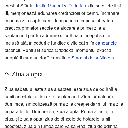
creștini Sfântul
Iustin Martirul
și
Tertulian
, din secolele II și
III, menționează adunarea credincioșilor pentru închinare
în prima zi a săptămânii. Începând cu secolul al IV-lea,
practica primelor secole de alocare a primei zile a
săptămânii pentru adunare și odihnă a început să fie
inclusă atât în codurile juridice civile cât și în
canoanele
bisericii. Pentru Biserica Ortodoxă, momentul exact al
adoptării canoanelor îl constituie
Sinodul de la Niceea
.
Ziua a opta
Ziua sabatului este ziua a șaptea, este ziua de odihnă a
lumii acesteia, ultima zi a săptămânii. Ziua, următoare,
duminica, simbolizează prima zi a creației dar și ultima zi a
Împărăției lui Dumnezeu, ziua a opta. Prima zi este, în
plus, și ziua a opta, ziua de dincolo de hotarele lumii
acesteia, ziua din lumea care va să vină, ziua de odihnă