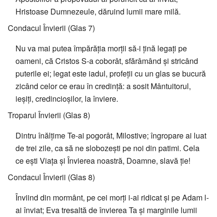
Hristoase Dumnezeule, dăruind lumii mare milă.
Condacul Învierii (Glas 7)
Nu va mai putea împărăția morții să-i țină legați pe
oameni, că Cristos S-a coborât, sfărâmând și stricând
puterile ei; legat este iadul, profeții cu un glas se bucură
zicând celor ce erau în credință: a sosit Mântuitorul,
ieșiți, credincioșilor, la înviere.
Troparul Învierii (Glas 8)
Dintru înălțime Te-ai pogorât, Milostive; îngropare ai luat
de trei zile, ca să ne slobozești pe noi din patimi. Cela
ce ești Viața și Învierea noastră, Doamne, slavă ție!
Condacul Învierii (Glas 8)
Înviind din mormânt, pe cei morți i-ai ridicat și pe Adam l-
ai înviat; Eva tresaltă de învierea Ta și marginile lumii