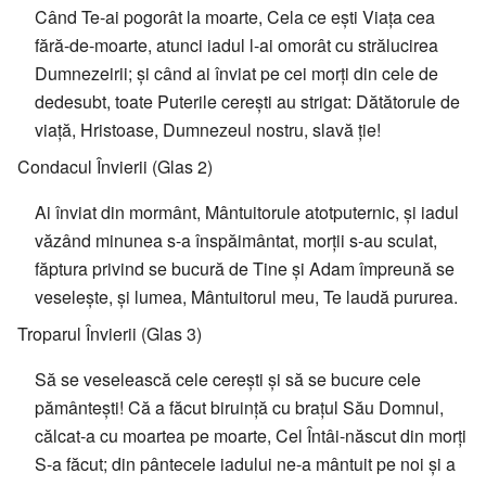
Când Te-ai pogorât la moarte, Cela ce ești Viața cea
fără-de-moarte, atunci iadul l-ai omorât cu strălucirea
Dumnezeirii; și când ai înviat pe cei morți din cele de
dedesubt, toate Puterile cerești au strigat: Dătătorule de
viață, Hristoase, Dumnezeul nostru, slavă ție!
Condacul Învierii (Glas 2)
Ai înviat din mormânt, Mântuitorule atotputernic, și iadul
văzând minunea s-a înspăimântat, morții s-au sculat,
făptura privind se bucură de Tine și Adam împreună se
veselește, și lumea, Mântuitorul meu, Te laudă pururea.
Troparul Învierii (Glas 3)
Să se veselească cele cerești și să se bucure cele
pământești! Că a făcut biruință cu brațul Său Domnul,
călcat-a cu moartea pe moarte, Cel Întâi-născut din morți
S-a făcut; din pântecele iadului ne-a mântuit pe noi și a