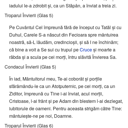
iadului le-a zdrobit și, ca un Stăpân, a înviat a treia zi.
Troparul Învierii (Glas 5)
Pe Cuvântul Cel împreună fără de început cu Tatăl și cu
Duhul, Carele S-a născut din Fecioara spre mântuirea
noastră, să-L lăudăm, credincioșii, și să I ne închinăm;
că bine a voit a Se sui cu trupul pe
Cruce
și moarte a
răbda și a scula pe cei morți, întru slăvită Învierea Sa.
Condacul Învierii (Glas 5)
În iad, Mântuitorul meu, Te-ai coborât și porțile
sfărâmându-le ca un Atotputernic, pe cei morți, ca un
Ziditor, împreună cu Tine i-ai înviat, acul morții,
Cristoase, l-ai frânt și pe Adam din blestem l-ai dezlegat,
iubitorule de oameni. Pentru aceasta strigăm către Tine:
mântuiește-ne pe noi, Doamne.
Troparul Învierii (Glas 6)