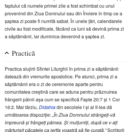
faptului că numele primei zile a fost schimbat cu unul
provenind din Ziua Domnului sau din Înviere în timp ce a
șaptea zi poate fi numită sabat. În unele țări, calendarele
civile au fost modificate, făcând ca luni să devină prima zi
a săptămânii, iar duminica devenind a șaptea zi.
Practică
Practica slujirii Sfintei Liturghii în prima zi a săptămânii
datează din vremurile apostolice. Pe atunci, prima zi a
săptămânii era o zi de ceremonie aparte pentru
comunitatea creștină care se aduna pentru prăznuirea
frângerii pâinii așa cum se specifică Fapte 20:7 și 1 Cor
16:2. Mai târziu,
Didahia
din secolele I și al II-lea dă
următoarea dispoziție:
„În Ziua Domnului strângeți-vă
împreună și frângeți pâinea. Și mulțumiți, după ce v-ați
mărturisit păcatele ca jertfa voastră să fie curată.”
Scriitorii