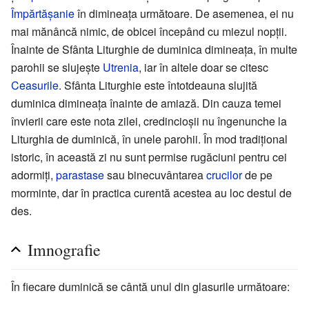
Împărtășanie
în dimineața următoare. De asemenea, ei nu
mai mănâncă nimic, de obicei începând cu miezul nopții.
Înainte de Sfânta Liturghie de duminica dimineața, în multe
parohii se slujește
Utrenia
, iar în altele doar se citesc
Ceasurile
. Sfânta Liturghie este întotdeauna slujită
duminica dimineața înainte de amiază. Din cauza temei
învierii care este nota zilei, credincioșii nu îngenunche la
Liturghia de duminică, în unele parohii. În mod tradițional
istoric, în această zi nu sunt permise rugăciuni pentru cei
adormiți,
parastase
sau binecuvântarea
crucilor
de pe
morminte, dar în practica curentă acestea au loc destul de
des.
Imnografie
În fiecare duminică se cântă unul din glasurile următoare: