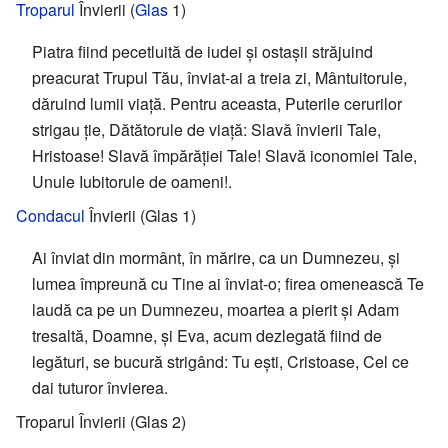
Troparul
Învierii (
Glas
1)
Piatra fiind pecetluită de iudei și ostașii străjuind
preacurat Trupul Tău, înviat-ai a treia zi, Mântuitorule,
dăruind lumii viață. Pentru aceasta, Puterile cerurilor
strigau ție, Dătătorule de viață: Slavă învierii Tale,
Hristoase! Slavă împărăției Tale! Slavă iconomiei Tale,
Unule Iubitorule de oameni!.
Condacul
Învierii (Glas 1)
Ai înviat din mormânt, în mărire, ca un Dumnezeu, și
lumea împreună cu Tine ai înviat-o; firea omenească Te
laudă ca pe un Dumnezeu, moartea a pierit și Adam
tresaltă, Doamne, și Eva, acum dezlegată fiind de
legături, se bucură strigând: Tu ești, Cristoase, Cel ce
dai tuturor învierea.
Troparul Învierii (Glas 2)