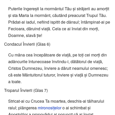
Puterile îngerești la mormântul Tău și străjerii au amorțit
și sta Maria la mormânt, căutând preacurat Trupul Tău.
Prădat-ai iadul, nefiind ispitit de dânsul; întâmpinat-ai pe
Fecioara, dăruind viață. Cela ce ai înviat din morți,
Doamne, slavă ție!
Condacul Învierii (Glas 6)
Cu mâna cea începătoare de viață, pe toți cei morți din
adâncurile întunecoase înviindu-i, dătătorul de viață,
Cristos Dumnezeu, înviere a dăruit neamului omenesc;
că este Mântuitorul tuturor, înviere și viață și Dumnezeu
a toate.
Troparul Învierii (Glas 7)
Stricat-ai cu Crucea Ta moartea, deschis-ai tâlharului
raiul; plângerea
mironosițelor
o ai schimbat și
Apostolilor a propovădui ai poruncit că ai înviat,