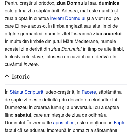
Pentru creștinul ortodox,
ziua Domnului
sau
duminica
este prima zi a săptămânii. Adesea, mai este numită și
ziua a opta în cinstea
Învierii Domnului
și a vieții noi pe
care El ne-a adus-o. În limba engleză sau alte limbi de
origine germanică, numele zilei înseamnă
ziua soarelui
.
În multe din limbile din jurul Mării Mediterane, numele
acestei zile derivă din
ziua Domnului
în timp ce alte limbi,
inclusiv cele slave, folosesc un cuvânt care derivă din
cuvântul
înviere
.
Istoric
În
Sfânta Scriptură
iudeo-creștină, în
Facere
, săptămâna
de șapte zile este definită prin descrierea eforturilor lui
Dumnezeu în crearea lumii și a universului cu a șaptea
fiind
sabatul
, care amintește de ziua de odihnă a
Domnului. În vremurile
apostolice
, este menționat în
Fapte
faptul că se adunau împreună în prima zi a săptămânii