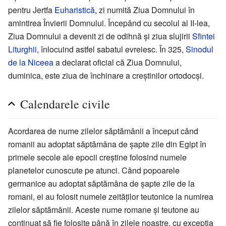
pentru Jertfa
Euharistică
, zi numită Ziua Domnului în
amintirea Învierii Domnului. Începând cu secolul al II-lea,
Ziua Domnului a devenit zi de odihnă și ziua slujirii
Sfintei
Liturghii
, înlocuind astfel sabatul evreiesc. În 325,
Sinodul
de la Niceea
a declarat oficial că Ziua Domnului,
duminica, este ziua de închinare a creștinilor ortodocși.
Calendarele civile
Acordarea de nume zilelor săptămânii a început când
romanii au adoptat săptămâna de șapte zile din Egipt în
primele secole ale epocii creștine folosind numele
planetelor cunoscute pe atunci. Când popoarele
germanice au adoptat săptămâna de șapte zile de la
romani, ei au folosit numele zeităților teutonice la numirea
zilelor săptămânii. Aceste nume romane și teutone au
continuat să fie folosite până în zilele noastre, cu excepția