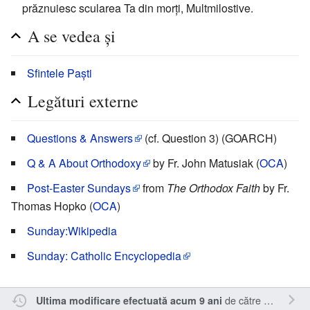
prăznuiesc scularea Ta din morți, Multmilostive.
A se vedea și
Sfintele Paști
Legături externe
Questions & Answers
(cf. Question 3) (GOARCH)
Q & A About Orthodoxy
by Fr. John Matusiak (
OCA
)
Post-Easter Sundays
from
The Orthodox Faith
by Fr.
Thomas Hopko (
OCA
)
Sunday:Wikipedia
Sunday: Catholic Encyclopedia
de către
Oql
.
Ultima modificare efectuată acum 9 ani