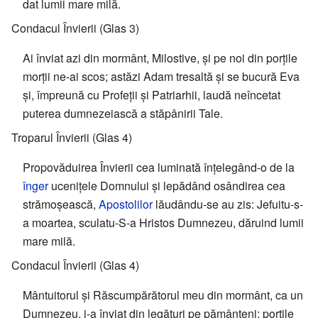
dat lumii mare milă.
Condacul Învierii (Glas 3)
Ai înviat azi din mormânt, Milostive, și pe noi din porțile
morții ne-ai scos; astăzi Adam tresaltă și se bucură Eva
și, împreună cu Profeții și Patriarhii, laudă neîncetat
puterea dumnezeiască a stăpânirii Tale.
Troparul Învierii (Glas 4)
Propovăduirea Învierii cea luminată înțelegând-o de la
înger
ucenițele Domnului și lepădând osândirea cea
strămoșească,
Apostolilor
lăudându-se au zis: Jefuitu-s-
a moartea, sculatu-S-a Hristos Dumnezeu, dăruind lumii
mare milă.
Condacul Învierii (Glas 4)
Mântuitorul și Răscumpărătorul meu din mormânt, ca un
Dumnezeu, i-a înviat din legături pe pământeni; porțile