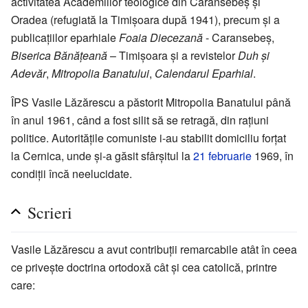
activitatea Academiilor teologice din Caransebeș și
Oradea (refugiată la Timișoara după 1941), precum și a
publicațiilor eparhiale
Foaia Diecezană
- Caransebeș,
Biserica Bănățeană
– Timișoara și a revistelor
Duh și
Adevăr
,
Mitropolia Banatului
,
Calendarul Eparhial
.
ÎPS Vasile Lăzărescu a păstorit Mitropolia Banatului până
în anul 1961, când a fost silit să se retragă, din rațiuni
politice. Autoritățile comuniste i-au stabilit domiciliu forțat
la Cernica, unde și-a găsit sfârșitul la
21 februarie
1969, în
condiții încă neelucidate.
Scrieri
Vasile Lăzărescu a avut contribuții remarcabile atât în ceea
ce privește doctrina ortodoxă cât și cea catolică, printre
care: