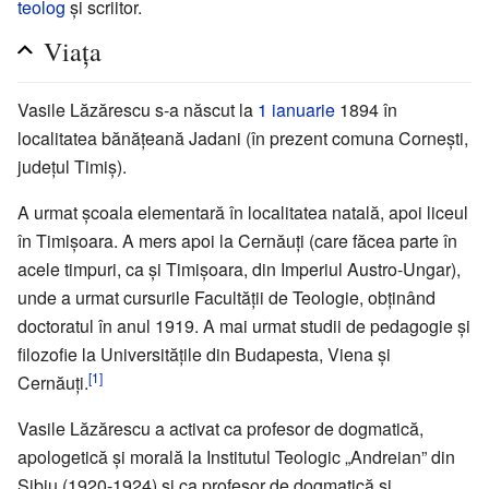
teolog
și scriitor.
Viața
Vasile Lăzărescu s-a născut la
1 ianuarie
1894 în
localitatea bănățeană Jadani (în prezent comuna Cornești,
județul Timiș).
A urmat școala elementară în localitatea natală, apoi liceul
în Timișoara. A mers apoi la Cernăuți (care făcea parte în
acele timpuri, ca și Timișoara, din Imperiul Austro-Ungar),
unde a urmat cursurile Facultății de Teologie, obținând
doctoratul în anul 1919. A mai urmat studii de pedagogie și
filozofie la Universitățile din Budapesta, Viena și
[1]
Cernăuți.
Vasile Lăzărescu a activat ca profesor de dogmatică,
apologetică și morală la Institutul Teologic „Andreian” din
Sibiu (1920-1924) și ca profesor de dogmatică și