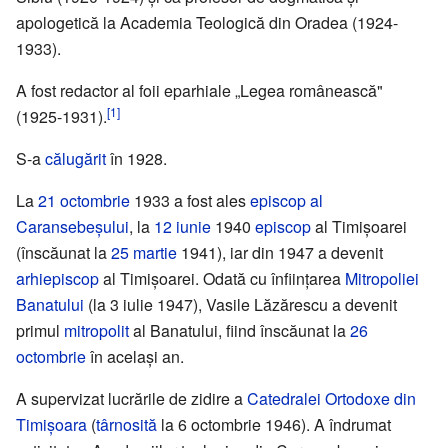
apologetică la Academia Teologică din Oradea (1924-
1933).
A fost redactor al foii eparhiale „Legea românească"
[1]
(1925-1931).
S-a
călugărit
în 1928.
La
21 octombrie
1933 a fost ales
episcop al
Caransebeșului
, la
12 iunie
1940
episcop
al Timișoarei
(înscăunat la
25 martie
1941), iar din 1947 a devenit
arhiepiscop
al Timișoarei. Odată cu înființarea
Mitropoliei
Banatului
(la 3 iulie 1947), Vasile Lăzărescu a devenit
primul
mitropolit
al Banatului, fiind înscăunat la
26
octombrie
în același an.
A supervizat lucrările de zidire a
Catedralei Ortodoxe din
Timișoara
(
târnosită
la 6 octombrie 1946). A îndrumat