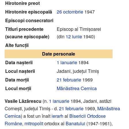
Hirotonire preot
Hirotonire episcopală
26 octombrie
1947
Episcopi consecratori
Titluri precedente
Episcop al Timișoarei
(scaune episcopale)
(din
12 iunie
1940)
Alte funcții
Date personale
Data nașterii
1 ianuarie
1894
Locul nașterii
Jadani, județul Timiș
Data morții
21 februarie
1969
Locul morții
Mănăstirea Cernica
Vasile Lăzărescu
(n.
1 ianuarie
1894, Jadani, astăzi
Cornești, județul Timiș - d.
21 februarie
1969,
Mănăstirea
Cernica
) a fost un înalt
ierarh
al
Bisericii Ortodoxe
Române
,
mitropolit
ortodox al
Banatului
(1947-1961),