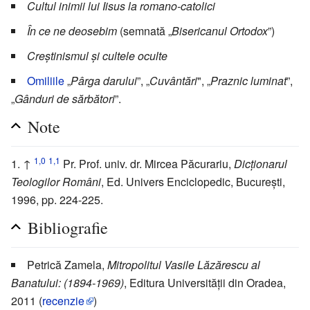
Cultul inimii lui Iisus la romano-catolici
În ce ne deosebim
(semnată „
Bisericanul Ortodox
”)
Creștinismul și cultele oculte
Omiliile
„
Pârga darului
”, „
Cuvântări
", „
Praznic luminat
”,
„
Gânduri de sărbători
”.
Note
1,0
1,1
↑
Pr. Prof. univ. dr. Mircea Păcurariu,
Dicționarul
Teologilor Români
, Ed. Univers Enciclopedic, București,
1996, pp. 224-225.
Bibliografie
Petrică Zamela,
Mitropolitul Vasile Lăzărescu al
Banatului: (1894-1969)
, Editura Universității din Oradea,
2011 (
recenzie
)