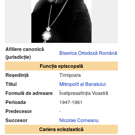
Afiliere canonică
Biserica Ortodoxă Română
(jurisdicție)
Funcția episcopală
Reședință
Timișoara
Titlul
Mitropolit al Banatului
Formulă de adresare
Înaltpreasfinția Voastră
Perioada
1947-1961
Predecesor
-
Succesor
Nicolae Corneanu
Cariera ecleziastică