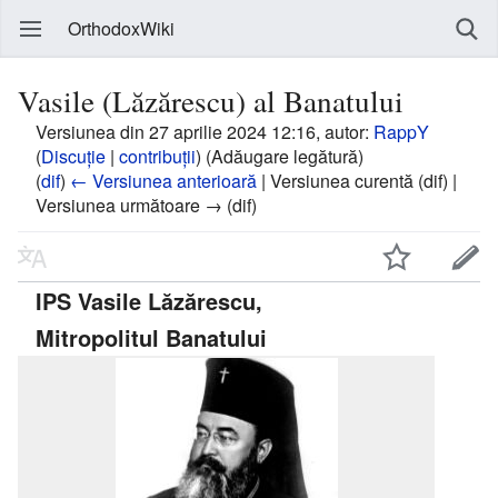
OrthodoxWiki
Vasile (Lăzărescu) al Banatului
Versiunea din 27 aprilie 2024 12:16, autor:
RappY
(
Discuție
|
contribuții
)
(Adăugare legătură)
(
dif
)
← Versiunea anterioară
| Versiunea curentă (dif) |
Versiunea următoare → (dif)
IPS Vasile Lăzărescu,
Mitropolitul Banatului