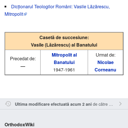
Dicționarul Teologilor Români: Vasile Lăzărescu,
Mitropolit
Casetă de succesiune:
Vasile (Lăzărescu) al Banatului
Mitropolit al
Urmat de:
Precedat de:
Banatului
Nicolae
—
1947-1961
Corneanu
de către
RappY
.
Ultima modificare efectuată acum 2 ani
OrthodoxWiki