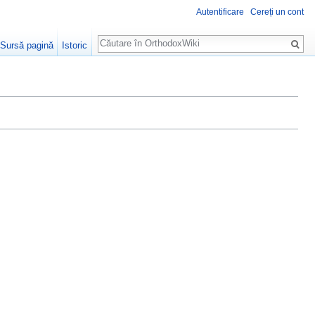
Autentificare
Cereți un cont
Căutare
Sursă pagină
Istoric