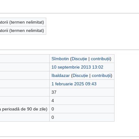
atorii (termen nelimitat)
atorii (termen nelimitat)
Sîmbotin
(
Discuție
|
contribuții
)
10 septembrie 2013 13:02
Ibaldazar
(
Discuție
|
contribuții
)
1 februarie 2025 09:43
37
4
a perioadă de 90 de zile)
0
0