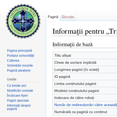
Pagină
Discuție
Informații pentru „Tr
Salt la:
navigare
,
căutare
Informații de bază
Pagina principală
Titlu afișat
Portalul comunității
Cafenea
Cheie de sortare implicită
Schimbări recente
Lungimea paginii (în octeți)
Pagină aleatorie
ID pagină
Unelte
Limba conținutului paginii
Ce trimite aici
Modelul conținutului paginii
Modificări corelate
Încărcare fișier
Indexare de către roboți
Pagini speciale
Număr de redirecționări către aceast
Informații despre
pagină
Numărată ca pagină cu conținut