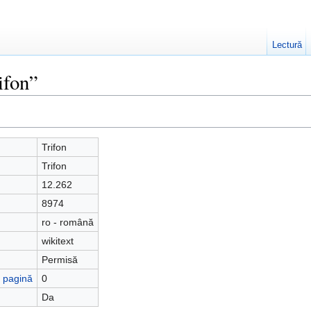
Lectură
ifon”
Trifon
Trifon
12.262
8974
ro - română
wikitext
Permisă
ă pagină
0
Da