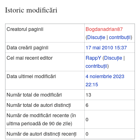
Istoric modificări
Creatorul paginii
Bogdanadrian87
(
Discuție
|
contribuții
)
Data creării paginii
17 mai 2010 15:37
Cel mai recent editor
RappY
(
Discuție
|
contribuții
)
Data ultimei modificări
4 noiembrie 2023
22:15
Număr total de modificări
13
Număr total de autori distincți
6
Număr de modificări recente (în
0
ultima perioadă de 90 de zile)
Număr de autori distincți recenți
0