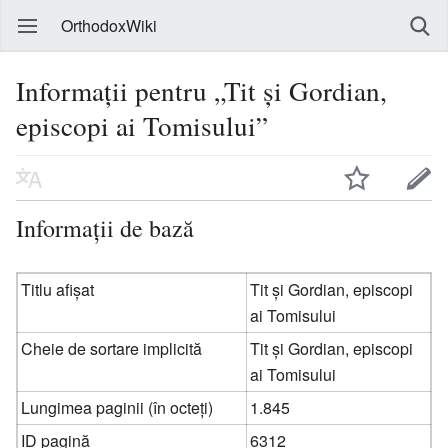
OrthodoxWiki
Informații pentru „Tit și Gordian,
episcopi ai Tomisului”
Informații de bază
Titlu afișat
Tit și Gordian, episcopi
ai Tomisului
Cheie de sortare implicită
Tit și Gordian, episcopi
ai Tomisului
Lungimea paginii (în octeți)
1.845
ID pagină
6312