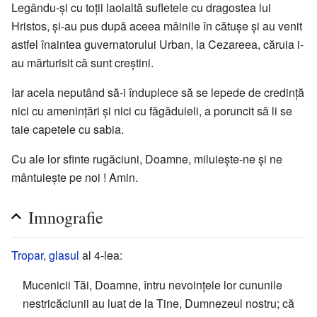
Legându-şi cu toţii laolaltă sufletele cu dragostea lui
Hristos, şi-au pus după aceea mâinile în cătuşe şi au venit
astfel înaintea guvernatorului Urban, la Cezareea, căruia i-
au mărturisit că sunt creştini.
Iar acela neputând să-i înduplece să se lepede de credinţă
nici cu ameninţări şi nici cu făgăduieli, a poruncit să li se
taie capetele cu sabia.
Cu ale lor sfinte rugăciuni, Doamne, miluieşte-ne şi ne
mântuieşte pe noi ! Amin.
Imnografie
Tropar
,
glasul
al 4-lea:
Mucenicii Tăi, Doamne, întru nevoinţele lor cununile
nestricăciunii au luat de la Tine, Dumnezeul nostru; că