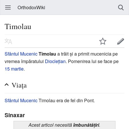
OrthodoxWiki
Timolau
Sfântul
Mucenic
Timolau
a trăit şi a primit mucenicia pe
vremea împăratului
Diocleţian
. Pomenirea lui se face pe
15 martie
.
Viaţa
Sfântul
Mucenic
Timolau era de fel din Pont.
Sinaxar
Acest articol necesită
îmbunătățiri
.