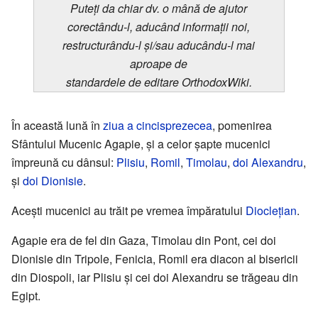
Puteți da chiar dv. o mână de ajutor
corectându-l, aducând informații noi,
restructurându-l și/sau aducându-l mai
aproape de
standardele de editare OrthodoxWiki.
În această lună în
ziua a cincisprezecea
, pomenirea
Sfântului Mucenic Agapie, şi a celor şapte mucenici
împreună cu dânsul:
Plisiu
,
Romil
,
Timolau
,
doi Alexandru
,
şi
doi Dionisie
.
Aceşti mucenici au trăit pe vremea împăratului
Diocleţian
.
Agapie era de fel din Gaza, Timolau din Pont, cei doi
Dionisie din Tripole, Fenicia, Romil era diacon al bisericii
din Diospoli, iar Plisiu şi cei doi Alexandru se trăgeau din
Egipt.