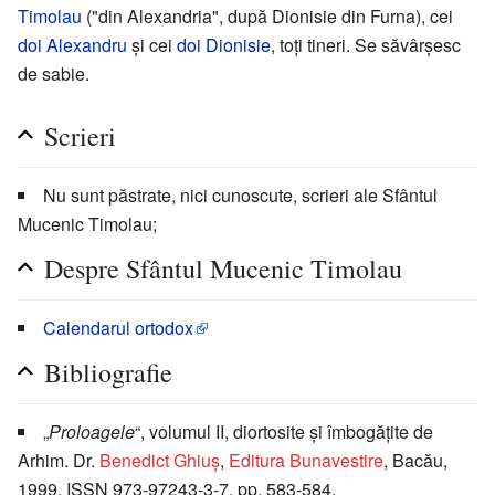
Timolau
("din Alexandria", după Dionisie din Furna), cei
doi Alexandru
şi cei
doi Dionisie
, toţi tineri. Se săvârşesc
de sabie.
Scrieri
Nu sunt păstrate, nici cunoscute, scrieri ale Sfântul
Mucenic Timolau;
Despre Sfântul Mucenic Timolau
Calendarul ortodox
Bibliografie
„
Proloagele
“, volumul II, diortosite şi îmbogăţite de
Arhim. Dr.
Benedict Ghiuş
,
Editura Bunavestire
, Bacău,
1999, ISSN 973-97243-3-7, pp. 583-584.