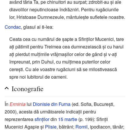
având tăria Ta, pe chinuitori au surpat; zdrobit-au şi ale
diavolilor neputincioase îndrăzniri. Pentru rugăciunile
lor, Hristoase Dumnezeule, mântuieşte sufletele noastre.
Condac
, glasul al 8-lea:
Ceata cea cu numărul de şapte a Sfinţilor Mucenici, tare
aţi pătimit pentru Treimea cea dumnezeiască şi cu harul
aţi pierdut mulţimile vrăjmaşilor celor de gând şi v-aţi
împreunat, prin Duhul, cu mulţimea puterilor celor
cereşti. Cu ale voastre rugăciuni să se milostivească
spre noi Iubitorul de oameni.
Iconografie
În
Erminia
lui
Dionisie din Furna
(ed. Sofia, Bucureşti,
2000), acesta dă următoarele indicaţii pentru
reprezentarea
sfinţilor
din
15 martie
(p. 199): Sfinţii
Mucenici Agapie şi
Plisie
, bătrâni;
Romil
, ipodiacon, tânăr;