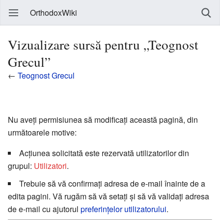
OrthodoxWiki
Vizualizare sursă pentru „Teognost
Grecul”
←
Teognost Grecul
Nu aveți permisiunea să modificați această pagină, din
următoarele motive:
Acțiunea solicitată este rezervată utilizatorilor din
grupul:
Utilizatori
.
Trebuie să vă confirmați adresa de e-mail înainte de a
edita pagini. Vă rugăm să vă setați și să vă validați adresa
de e-mail cu ajutorul
preferințelor utilizatorului
.