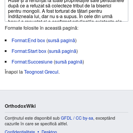
Formate folosite în această pagină:
Format:End box
(
sursă pagină
)
Format:Start box
(
sursă pagină
)
Format:Succesiune
(
sursă pagină
)
Înapoi la
Teognost Grecul
.
OrthodoxWiki
Conținutul este disponibil sub
GFDL / CC by-sa
, exceptând
cazurile în care se specifică altfel.
Confidențialitate
Desktop