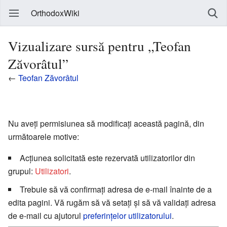
OrthodoxWiki
Vizualizare sursă pentru „Teofan
Zăvorâtul”
←
Teofan Zăvorâtul
Nu aveți permisiunea să modificați această pagină, din
următoarele motive:
Acțiunea solicitată este rezervată utilizatorilor din
grupul:
Utilizatori
.
Trebuie să vă confirmați adresa de e-mail înainte de a
edita pagini. Vă rugăm să vă setați și să vă validați adresa
de e-mail cu ajutorul
preferințelor utilizatorului
.